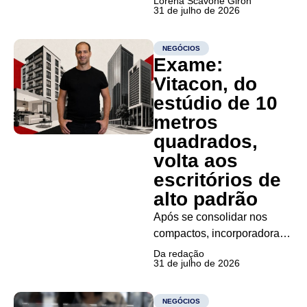
Lorena Scavone Giron
31 de julho de 2026
programas para queda de
cabelo, emagrecimento e
saúde mental Entre marcar
NEGÓCIOS
Exame:
uma consulta, buscar a
receita e comprar o
Vitacon, do
medicamento, muitos
estúdio de 10
pacientes abandonam o
metros
tratamento antes mesmo de
quadrados,
começá-lo....
volta aos
escritórios de
alto padrão
Após se consolidar nos
compactos, incorporadora
amplia atuação para
Da redação
31 de julho de 2026
unidades de até 138 metros
quadrados e prepara retorno
ao mercado de lajes
NEGÓCIOS