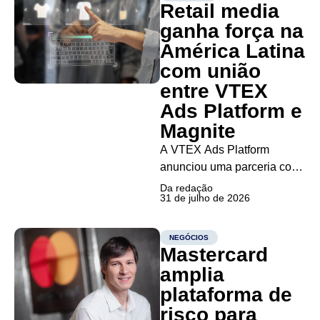
Retail media
corporativas A Vitacon ficou
conhecida por transformar
ganha força na
apartamentos compactos em
América Latina
um produto imobiliário
com união
desejado por investidores.
entre VTEX
Agora, a...
Ads Platform e
Magnite
A VTEX Ads Platform
anunciou uma parceria com
a Magnite, maior empresa
Da redação
31 de julho de 2026
independente de venda de
mídia do mundo, para
ampliar a oferta de retail
NEGÓCIOS
Mastercard
media programático na
América Latina. A iniciativa
amplia
conecta os espaços
plataforma de
publicitários de varejistas
risco para