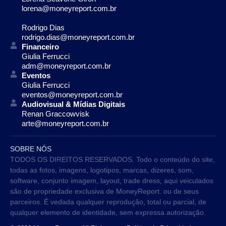
lorena@moneyreport.com.br
Rodrigo Dias
rodrigo.dias@moneyreport.com.br
Financeiro
Giulia Ferrucci
adm@moneyreport.com.br
Eventos
Giulia Ferrucci
eventos@moneyreport.com.br
Audiovisual & Mídias Digitais
Renan Graccowvisk
arte@moneyreport.com.br
SOBRE NÓS
TODOS OS DIREITOS RESERVADOS. Todo o conteúdo do site,
todas as fotos, imagens, logotipos, marcas, dizeres, som,
software, conjunto imagem, layout, trade dress, aqui veiculados
são de propriedade exclusiva de MoneyReport. ou de seus
parceiros. É vedada qualquer reprodução, total ou parcial, de
qualquer elemento de identidade, sem expressa autorização.