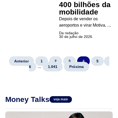
400 bilhões da
mobilidade
Depois de vender os
aeroportos e virar Motiva, a
antiga CCR concentra mais
Da redação
30 de julho de 2026
de 65 bilhões de reais em
rodovias e trilhos, e surge
como uma das principais
candidatas a um novo ciclo
Anterior
1
2
3
4
5
de mobilidade de 400
6
…
1.041
Próxima
bilhões de reais...
Money Talks
veja mais