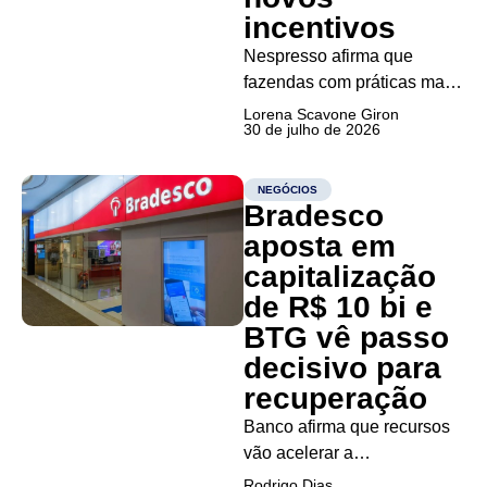
incentivos
Nespresso afirma que
fazendas com práticas mais
avançadas produziram 20%
Lorena Scavone Giron
30 de julho de 2026
mais e emitiram 25% menos
carbono durante a safra de
2025 A seca de 2025
NEGÓCIOS
Bradesco
colocou à prova a
capacidade de adaptação
aposta em
das lavouras de café. Em
capitalização
um monitoramento
de R$ 10 bi e
realizado...
BTG vê passo
decisivo para
recuperação
Banco afirma que recursos
vão acelerar a
transformação da instituição,
Rodrigo Dias