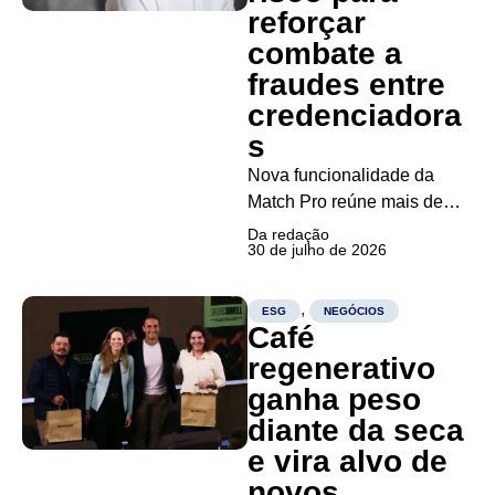
parceiros da...
reforçar
combate a
fraudes entre
credenciadora
s
Nova funcionalidade da
Match Pro reúne mais de
100 indicadores de
Da redação
30 de julho de 2026
desempenho de
estabelecimentos
comerciais e busca tornar
,
ESG
NEGÓCIOS
Café
mais precisa a análise de
risco no ecossistema de
regenerativo
pagamentos A Mastercard
ganha peso
anunciou o lançamento, no
diante da seca
Brasil, do Match Pro
e vira alvo de
Performance Indicators,...
novos