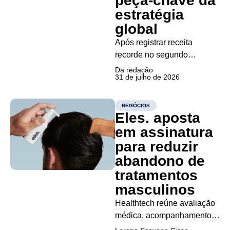
peça-chave da
estratégia
global
Após registrar receita
recorde no segundo
trimestre, gigante americana
Da redação
31 de julho de 2026
amplia centros logísticos,
infraestrutura de nuvem,
inteligência artificial e
NEGÓCIOS
Eles. aposta
geração de empregos no
país Os resultados recordes
em assinatura
da Amazon no segundo
para reduzir
trimestre de 2026 vieram
abandono de
acompanhados de uma
tratamentos
mensagem clara ao...
masculinos
Healthtech reúne avaliação
médica, acompanhamento
digital e entrega em casa em