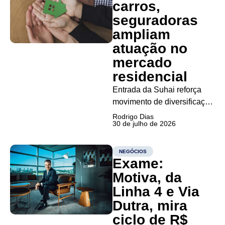
de sensores. A Zoox,
carros,
empresa de mobilidade
seguradoras
autônoma controlada pela
ampliam
Amazon,...
atuação no
mercado
residencial
Entrada da Suhai reforça
movimento de diversificação
do setor, que já conta com
Rodrigo Dias
30 de julho de 2026
iniciativas de Porto, Tokio
Marine e HDI para ampliar a
oferta de seguros e serviços
NEGÓCIOS
Exame:
aos brasileiros A entrada da
Suhai no mercado de
Motiva, da
seguros residenciais
Linha 4 e Via
marca...
Dutra, mira
ciclo de R$