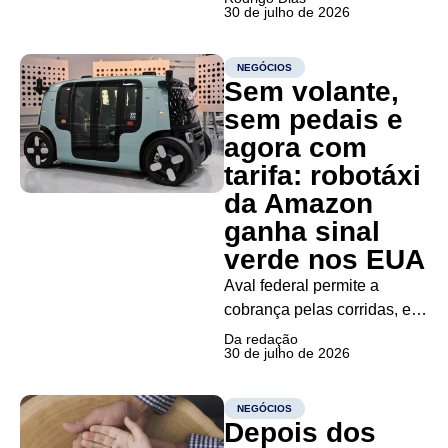
30 de julho de 2026
enquanto analistas do BTG
Pactual avaliam que a
operação fortalece a
NEGÓCIOS
Sem volante,
estrutura de capital e
aumenta a credibilidade do
sem pedais e
plano de turnaround O
agora com
anúncio do Bradesco de um
tarifa: robotáxi
aumento de...
da Amazon
ganha sinal
verde nos EUA
Aval federal permite a
cobrança pelas corridas, e
estreia comercial deve
Da redação
30 de julho de 2026
ocorrer em Las Vega O carro
que dirige sozinho está
deixando de ser apenas um
NEGÓCIOS
Depois dos
veículo tradicional recheado