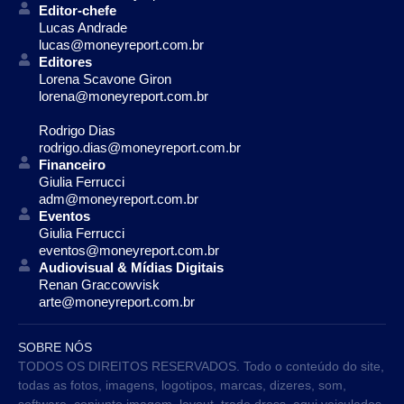
Editor-chefe
Lucas Andrade
lucas@moneyreport.com.br
Editores
Lorena Scavone Giron
lorena@moneyreport.com.br
Rodrigo Dias
rodrigo.dias@moneyreport.com.br
Financeiro
Giulia Ferrucci
adm@moneyreport.com.br
Eventos
Giulia Ferrucci
eventos@moneyreport.com.br
Audiovisual & Mídias Digitais
Renan Graccowvisk
arte@moneyreport.com.br
SOBRE NÓS
TODOS OS DIREITOS RESERVADOS. Todo o conteúdo do site,
todas as fotos, imagens, logotipos, marcas, dizeres, som,
software, conjunto imagem, layout, trade dress, aqui veiculados