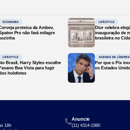
ECONOMIA
LIFESTYLE
Cerveja proteica da Ambev,
Dior celebra eleg
Spaten Pro não fará milagre
inauguração de m
sozinha
brasileira no Cid
LIFESTYLE
AGENDA DE LÍDERES
No Brasil, Harry Styles escolhe
Por que o Pix in
Fasano Boa Vista para fugir
os Estados Unid
dos holofotes
Anuncie
às 18h
(11) 4314-1980