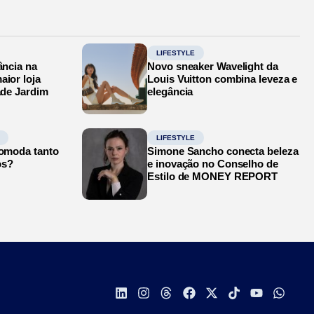
LIFESTYLE
ância na
Novo sneaker Wavelight da
aior loja
Louis Vuitton combina leveza e
ade Jardim
elegância
LIFESTYLE
comoda tanto
Simone Sancho conecta beleza
os?
e inovação no Conselho de
Estilo de MONEY REPORT