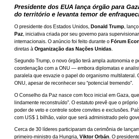
Presidente dos EUA lança órgão para Gaz
do território e levanta temor de enfraqu
O presidente dos Estados Unidos,
Donald Trump
, lanç
Paz
, iniciativa criada por seu governo para supervisiona
internacionais. O anúncio foi feito durante o
Fórum Econ
diretas à
Organização das Nações Unidas
.
Segundo Trump, o novo órgão terá ampla autonomia e pod
coordenação com a ONU — embora diplomatas e analista
paralela que esvazie o papel do organismo multilateral.
ONU, apesar de reconhecer seu “potencial tremendo”.
O Conselho da Paz nasce com foco inicial em Gaza, que 
lindamente reconstruído”. O estatuto prevê que o próprio 
poder de veto e controle sobre convites e exclusões. P
com US$ 1 bilhão, valor que será administrado pelo go
Cerca de 30 líderes participaram da cerimônia de lançam
primeiro-ministro da Hungria,
Viktor Orbán
. O president