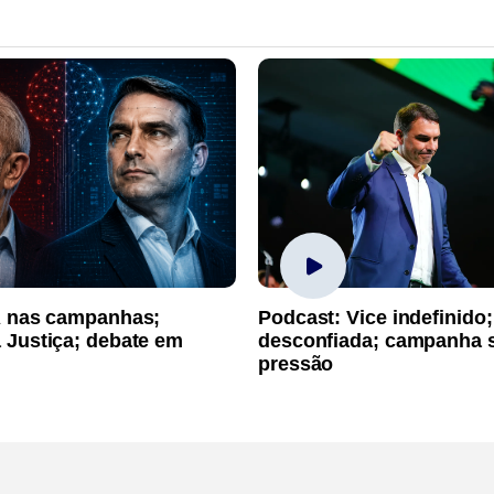
A nas campanhas;
Podcast: Vice indefinido;
 Justiça; debate em
desconfiada; campanha 
pressão