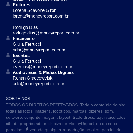
Editores
Lorena Scavone Giron
lorena@moneyreport.com.br
Rodrigo Dias
rodrigo.dias@moneyreport.com.br
Financeiro
Giulia Ferrucci
adm@moneyreport.com.br
Eventos
Giulia Ferrucci
eventos@moneyreport.com.br
Audiovisual & Mídias Digitais
Renan Graccowvisk
arte@moneyreport.com.br
SOBRE NÓS
TODOS OS DIREITOS RESERVADOS. Todo o conteúdo do site,
todas as fotos, imagens, logotipos, marcas, dizeres, som,
software, conjunto imagem, layout, trade dress, aqui veiculados
são de propriedade exclusiva de MoneyReport. ou de seus
parceiros. É vedada qualquer reprodução, total ou parcial, de