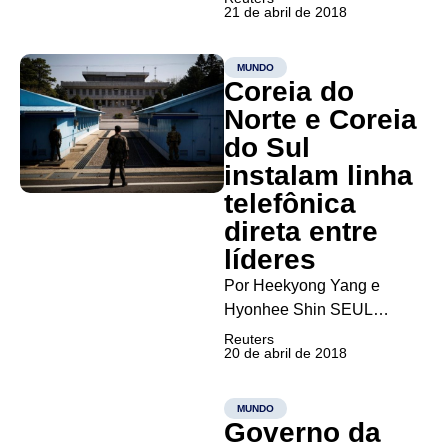
21 de abril de 2018
sábado que está pronto para
tomar reações “esperadas e
inesperadas” caso os
MUNDO
Coreia do
Estados Unidos se retirem
de um acordo nuclear
Norte e Coreia
internacional, como o
do Sul
presidente do país, Donald
instalam linha
Trump, ameaça...
telefônica
direta entre
líderes
Por Heekyong Yang e
Hyonhee Shin SEUL
(Reuters) – Coreia do Norte
Reuters
20 de abril de 2018
e Coreia do Sul instalaram
uma linha telefônica direta
entre seus líderes nesta
MUNDO
Governo da
sexta-feira, à medida que se