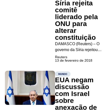
preparam para sua primeira
Síria rejeita
cúpula desde 2007 — e a...
comitê
liderado pela
ONU para
alterar
constituição
DAMASCO (Reuters) – O
governo da Síria rejeitou
nesta terça-feira esforços
Reuters
13 de fevereiro de 2018
liderados pela Organização
das Nações Unidas (ONU)
para formar um comitê com
MUNDO
EUA negam
o objetivo de reescrever a
constituição do país, o
discussão
principal resultado de um
com Israel
congresso de paz entre...
sobre
anexação de