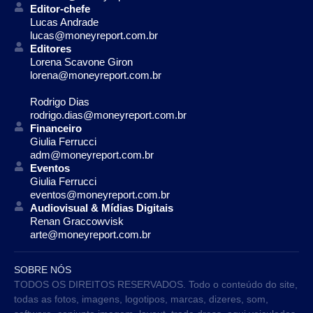
Editor-chefe
Lucas Andrade
lucas@moneyreport.com.br
Editores
Lorena Scavone Giron
lorena@moneyreport.com.br
Rodrigo Dias
rodrigo.dias@moneyreport.com.br
Financeiro
Giulia Ferrucci
adm@moneyreport.com.br
Eventos
Giulia Ferrucci
eventos@moneyreport.com.br
Audiovisual & Mídias Digitais
Renan Graccowvisk
arte@moneyreport.com.br
SOBRE NÓS
TODOS OS DIREITOS RESERVADOS. Todo o conteúdo do site,
todas as fotos, imagens, logotipos, marcas, dizeres, som,