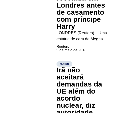
embaixada em Jerusalém.
Londres antes
No dia...
de casamento
com príncipe
Harry
LONDRES (Reuters) – Uma
estátua de cera de Meghan
Markle foi apresentada no
Reuters
9 de maio de 2018
museu Madame Tussaud de
Londres nesta quarta-feira,
dez dias antes de a atriz
MUNDO
Irã não
norte-americana se casar
com o príncipe Harry, do
aceitará
Reino Unido. A estátua tem
demandas da
um...
UE além do
acordo
nuclear, diz
autoridade