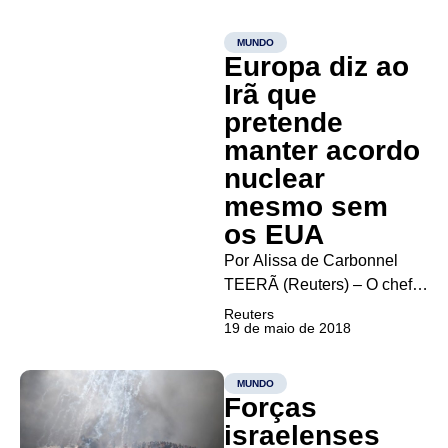
semana que vem entre os
líderes dos Estados Unidos
MUNDO
Europa diz ao
e da Coreia do Norte na rica
cidade-Estado com a
Irã que
inscrição “Paz Mundial” em
pretende
letras grandes em um...
manter acordo
nuclear
mesmo sem
os EUA
Por Alissa de Carbonnel
TEERÃ (Reuters) – O chefe
do setor de energia da
Reuters
19 de maio de 2018
União Europeia tentou
assegurar ao Irã neste
sábado que o bloco
MUNDO
Forças
permanece comprometido
em salvar o acordo nuclear
israelenses