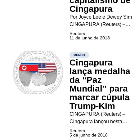
capitalismo de
Cingapura
Por Joyce Lee e Dewey Sim
CINGAPURA (Reuters) –
Pouco depois de um grupo
Reuters
11 de junho de 2018
de diplomatas norte-
coreanos engravatados sair
do hotel nesta segunda-feira
MUNDO
Cingapura
para conversas com
autoridades dos Estados
lança medalha
Unidos às vésperas de uma
da “Paz
histórica cúpula entre os
Mundial” para
líderes dos...
marcar cúpula
Trump-Kim
CINGAPURA (Reuters) –
Cingapura lançou nesta
terça-feira uma medalha
Reuters
5 de junho de 2018
comemorativa da cúpula da