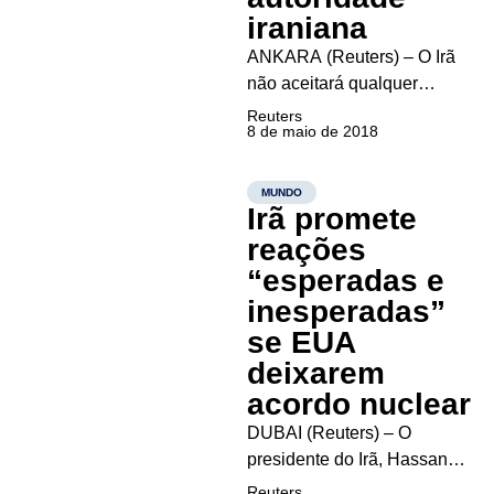
iraniana
ANKARA (Reuters) – O Irã
não aceitará qualquer
exigência além das que
Reuters
8 de maio de 2018
concordou em seu acordo
nuclear com potências
mundiais, disse uma
MUNDO
Irã promete
importante autoridade
iraniana nesta terça-feira,
reações
horas antes de o presidente
“esperadas e
dos Estados Unidos, Donald
inesperadas”
Trump, anunciar se
se EUA
deixará...
deixarem
acordo nuclear
DUBAI (Reuters) – O
presidente do Irã, Hassan
Rouhani, disse neste
Reuters