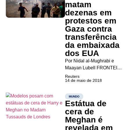
com Teerã apesar da
matam
decisão do presidente norte-
dezenas em
americano,...
protestos em
Gaza contra
transferência
da embaixada
dos EUA
Por Nidal al-Mughrabi e
Maayan Lubell FRONTEIRA
DE GAZA (Reuters) –
Reuters
14 de maio de 2018
Tropas israelenses mataram
dezenas de palestinos que
participaram de
MUNDO
Estátua de
manifestações na fronteira
com Gaza nesta segunda-
cera de
feira, dia em que os Estados
Meghan é
Unidos inauguraram sua
revelada em