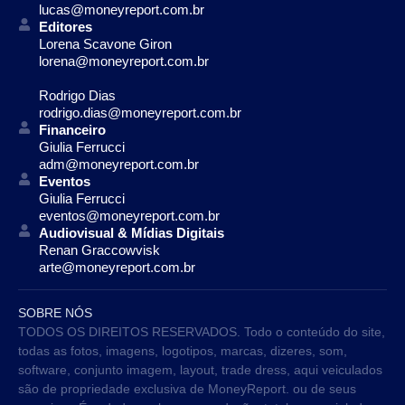
lucas@moneyreport.com.br
Editores
Lorena Scavone Giron
lorena@moneyreport.com.br
Rodrigo Dias
rodrigo.dias@moneyreport.com.br
Financeiro
Giulia Ferrucci
adm@moneyreport.com.br
Eventos
Giulia Ferrucci
eventos@moneyreport.com.br
Audiovisual & Mídias Digitais
Renan Graccowvisk
arte@moneyreport.com.br
SOBRE NÓS
TODOS OS DIREITOS RESERVADOS. Todo o conteúdo do site,
todas as fotos, imagens, logotipos, marcas, dizeres, som,
software, conjunto imagem, layout, trade dress, aqui veiculados
são de propriedade exclusiva de MoneyReport. ou de seus