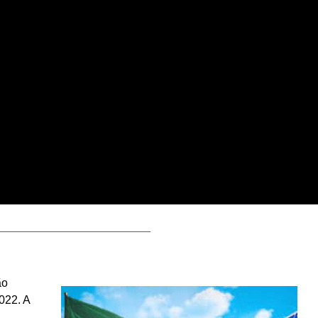
________________________
ão
022. A