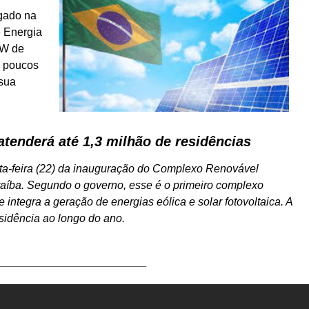
lgado na
e Energia
GW de
– poucos
 sua
atenderá até 1,3 milhão de residências
arta-feira (22) da inauguração do Complexo Renovável
araíba. Segundo o governo, esse é o primeiro complexo
integra a geração de energias eólica e solar fotovoltaica. A
esidência ao longo do ano.
________________________