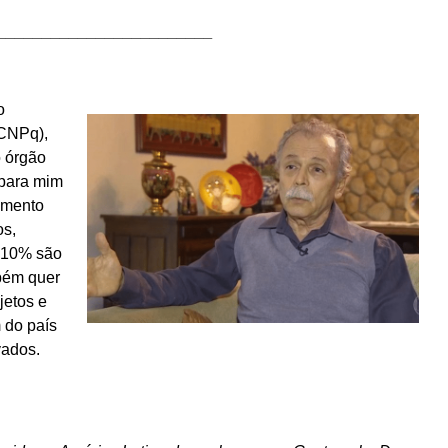
________________________
o
(CNPq),
o órgão
 para mim
umento
os,
ó 10% são
mbém quer
jetos e
 do país
vados.