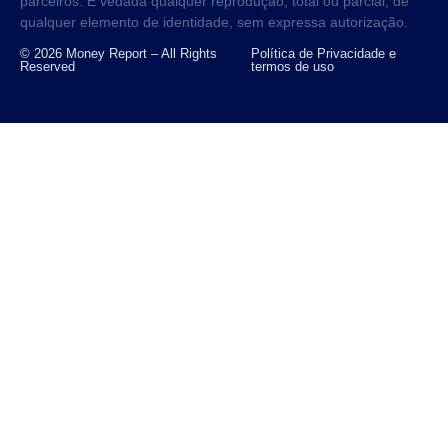
parceiros. É vedada qualquer reprodução, total ou parcial, de
qualquer elemento de identidade, sem expressa autorização.
© 2026 Money Report – All Rights
Política de Privacidade e
Reserved
termos de uso