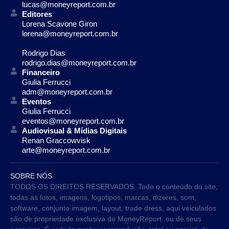
lucas@moneyreport.com.br
Editores
Lorena Scavone Giron
lorena@moneyreport.com.br
Rodrigo Dias
rodrigo.dias@moneyreport.com.br
Financeiro
Giulia Ferrucci
adm@moneyreport.com.br
Eventos
Giulia Ferrucci
eventos@moneyreport.com.br
Audiovisual & Mídias Digitais
Renan Graccowvisk
arte@moneyreport.com.br
SOBRE NÓS
TODOS OS DIREITOS RESERVADOS. Todo o conteúdo do site,
todas as fotos, imagens, logotipos, marcas, dizeres, som,
software, conjunto imagem, layout, trade dress, aqui veiculados
são de propriedade exclusiva de MoneyReport. ou de seus