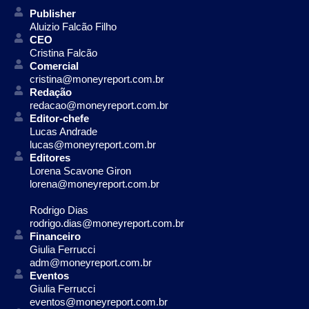
Publisher
Aluizio Falcão Filho
CEO
Cristina Falcão
Comercial
cristina@moneyreport.com.br
Redação
redacao@moneyreport.com.br
Editor-chefe
Lucas Andrade
lucas@moneyreport.com.br
Editores
Lorena Scavone Giron
lorena@moneyreport.com.br
Rodrigo Dias
rodrigo.dias@moneyreport.com.br
Financeiro
Giulia Ferrucci
adm@moneyreport.com.br
Eventos
Giulia Ferrucci
eventos@moneyreport.com.br