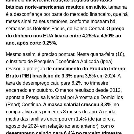
básicas norte-americanas resultou em alívio
, tamanha
é a desconfiança por parte do mercado financeiro, que há
meses sinaliza seus temores, conforme mostram há
semanas os Boletins Focus, do Banco Central.
O preço
do dinheiro nos EUA ficaria entre 4,25% a 4,50% ao
ano, após corte 0,25%.
Mesmo assim, é preciso pontuar. Nesta quarta-feira (18),
o Instituto de Pesquisa Econômica Aplicada (Ipea)
revisou a projeção de
crescimento do Produto Interno
Bruto (PIB) brasileiro de 3,3% para 3,5%
em 2024. A
taxa de desemprego caiu para 6,2% no trimestre
encerrado em outubro. O menor resultado desde 2012,
aponta a Pesquisa Nacional por Amostra de Domicílios
(Pnad) Contínua.
A massa salarial cresceu 3,3%
, no
comparativo aos primeiros 8 meses do ano. A renda
média das famílias encorpou em 1,4% (de janeiro a
agosto de 2024 em relação ao ano anterior), com
o
desemprego caindo para 6,4% no terceiro trimestre