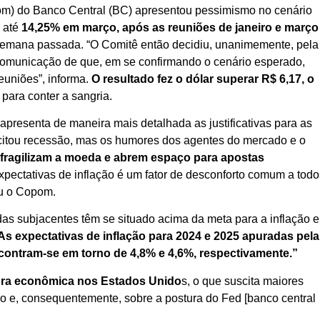
om) do Banco Central (BC) apresentou pessimismo no cenário
a até
14,25% em março, após as reuniões de janeiro e março
emana passada. “O Comitê então decidiu, unanimemente, pela
 comunicação de que, em se confirmando o cenário esperado,
uniões”, informa.
O resultado fez o dólar superar R$ 6,17, o
para conter a sangria.
apresenta de maneira mais detalhada as justificativas para as
tou recessão, mas os humores dos agentes do mercado e o
 fragilizam a moeda e abrem espaço para apostas
pectativas de inflação é um fator de desconforto comum a todo
ou o Copom.
idas subjacentes têm se situado acima da meta para a inflação e
 As expectativas de inflação para 2024 e 2025 apuradas pela
contram-se em torno de 4,8% e 4,6%, respectivamente.”
ura econômica nos Estados Unido
s, o que suscita maiores
ão e, consequentemente, sobre a postura do Fed [banco central