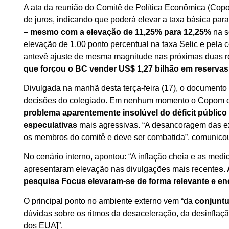
A ata da reunião do Comitê de Política Econômica (Cop
de juros, indicando que poderá elevar a taxa básica par
– mesmo com a elevação de 11,25% para 12,25%
na s
elevação de 1,00 ponto percentual na taxa Selic e pela
antevê ajuste de mesma magnitude nas próximas duas re
que forçou o BC vender US$ 1,27 bilhão em reservas
Divulgada na manhã desta terça-feira (17), o documento 
decisões do colegiado. Em nenhum momento o Copom ci
problema aparentemente insolúvel do déficit público
especulativas
mais agressivas. “A desancoragem das ex
os membros do comitê e deve ser combatida”, comunic
No cenário interno, apontou: “A inflação cheia e as med
apresentaram elevação nas divulgações mais recente
s.
pesquisa Focus elevaram-se de forma relevante e en
O principal ponto no ambiente externo vem “da
conjunt
dúvidas sobre os ritmos da desaceleração, da desinflaç
dos EUA]”.