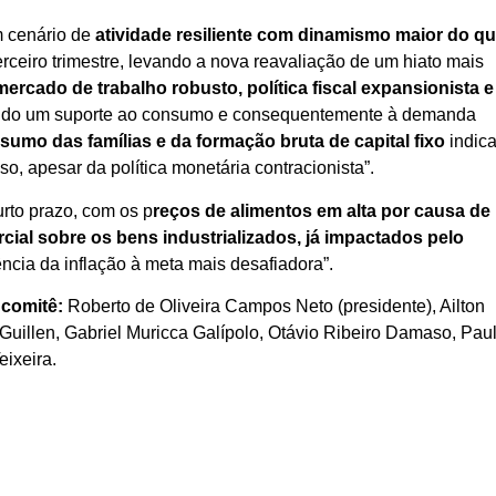
m cenário de
atividade resiliente com dinamismo maior do q
ceiro trimestre, levando a nova reavaliação de um hiato mais
mercado de trabalho robusto, política fiscal expansionista e
ndo um suporte ao consumo e consequentemente à demanda
umo das famílias e da formação bruta de capital fixo
indic
, apesar da política monetária contracionista”.
rto prazo, com os p
reços de alimentos em alta por causa de
ercial sobre os bens industrializados, já impactados pelo
ência da inflação à meta mais desafiadora”.
comitê:
Roberto de Oliveira Campos Neto (presidente), Ailton
Guillen, Gabriel Muricca Galípolo, Otávio Ribeiro Damaso, Pau
eixeira.