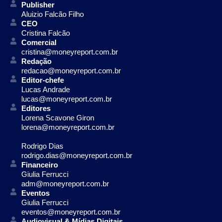
Publisher
Aluizio Falcão Filho
CEO
Cristina Falcão
Comercial
cristina@moneyreport.com.br
Redação
redacao@moneyreport.com.br
Editor-chefe
Lucas Andrade
lucas@moneyreport.com.br
Editores
Lorena Scavone Giron
lorena@moneyreport.com.br
Rodrigo Dias
rodrigo.dias@moneyreport.com.br
Financeiro
Giulia Ferrucci
adm@moneyreport.com.br
Eventos
Giulia Ferrucci
eventos@moneyreport.com.br
Audiovisual & Mídias Digitais