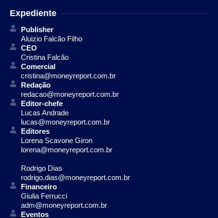
Expediente
Publisher
Aluizio Falcão Filho
CEO
Cristina Falcão
Comercial
cristina@moneyreport.com.br
Redação
redacao@moneyreport.com.br
Editor-chefe
Lucas Andrade
lucas@moneyreport.com.br
Editores
Lorena Scavone Giron
lorena@moneyreport.com.br
Rodrigo Dias
rodrigo.dias@moneyreport.com.br
Financeiro
Giulia Ferrucci
adm@moneyreport.com.br
Eventos