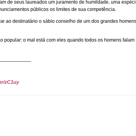
xijam de seus laureados um juramento de humildade, uma espéc
nunciamentos públicos os limites de sua competência.
rar ao destinatário o sábio conselho de um dos grandes homen
ão popular: o mal está com eles quando todos os homens falam
____________
.br/zC1uy