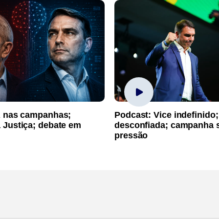
A nas campanhas;
Podcast: Vice indefinido;
 Justiça; debate em
desconfiada; campanha 
pressão