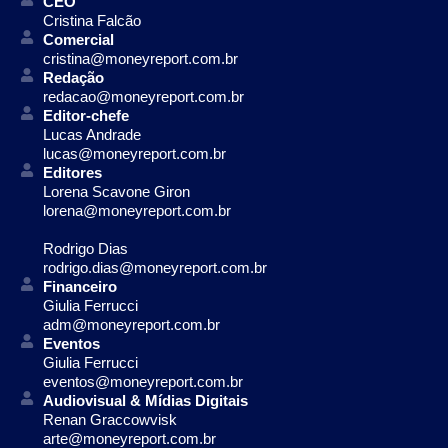
CEO
Cristina Falcão
Comercial
cristina@moneyreport.com.br
Redação
redacao@moneyreport.com.br
Editor-chefe
Lucas Andrade
lucas@moneyreport.com.br
Editores
Lorena Scavone Giron
lorena@moneyreport.com.br
Rodrigo Dias
rodrigo.dias@moneyreport.com.br
Financeiro
Giulia Ferrucci
adm@moneyreport.com.br
Eventos
Giulia Ferrucci
eventos@moneyreport.com.br
Audiovisual & Mídias Digitais
Renan Graccowvisk
arte@moneyreport.com.br