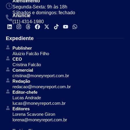
Atendimento
Segunda-Sexta: 9h às 18h
Sábados e domingos: fechado
Anuncie
(11) 4314-1980
Expediente
Publisher
Aluizio Falcão Filho
CEO
Cristina Falcão
Comercial
cristina@moneyreport.com.br
Redação
redacao@moneyreport.com.br
Editor-chefe
Lucas Andrade
lucas@moneyreport.com.br
Editores
Lorena Scavone Giron
lorena@moneyreport.com.br