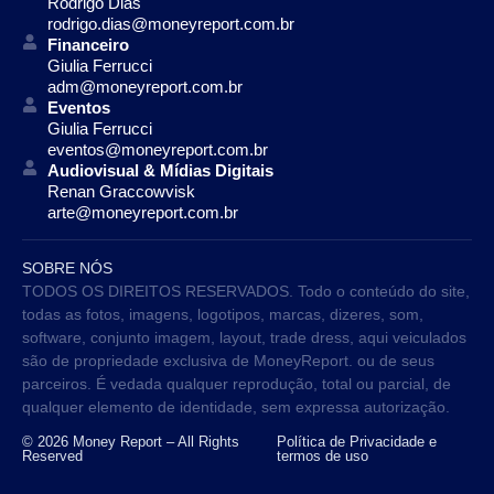
Rodrigo Dias
rodrigo.dias@moneyreport.com.br
Financeiro
Giulia Ferrucci
adm@moneyreport.com.br
Eventos
Giulia Ferrucci
eventos@moneyreport.com.br
Audiovisual & Mídias Digitais
Renan Graccowvisk
arte@moneyreport.com.br
SOBRE NÓS
TODOS OS DIREITOS RESERVADOS. Todo o conteúdo do site,
todas as fotos, imagens, logotipos, marcas, dizeres, som,
software, conjunto imagem, layout, trade dress, aqui veiculados
são de propriedade exclusiva de MoneyReport. ou de seus
parceiros. É vedada qualquer reprodução, total ou parcial, de
qualquer elemento de identidade, sem expressa autorização.
© 2026 Money Report – All Rights
Política de Privacidade e
Reserved
termos de uso