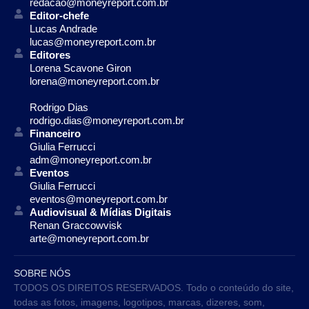
redacao@moneyreport.com.br
Editor-chefe
Lucas Andrade
lucas@moneyreport.com.br
Editores
Lorena Scavone Giron
lorena@moneyreport.com.br
Rodrigo Dias
rodrigo.dias@moneyreport.com.br
Financeiro
Giulia Ferrucci
adm@moneyreport.com.br
Eventos
Giulia Ferrucci
eventos@moneyreport.com.br
Audiovisual & Mídias Digitais
Renan Graccowvisk
arte@moneyreport.com.br
SOBRE NÓS
TODOS OS DIREITOS RESERVADOS. Todo o conteúdo do site,
todas as fotos, imagens, logotipos, marcas, dizeres, som,