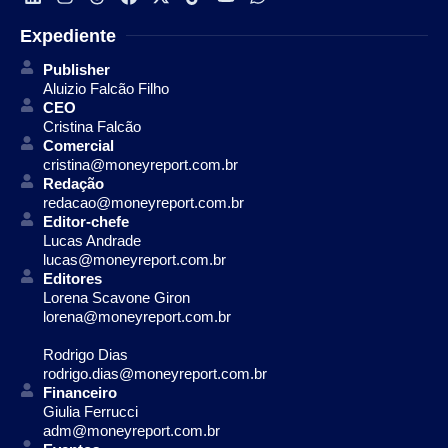
Expediente
Publisher
Aluizio Falcão Filho
CEO
Cristina Falcão
Comercial
cristina@moneyreport.com.br
Redação
redacao@moneyreport.com.br
Editor-chefe
Lucas Andrade
lucas@moneyreport.com.br
Editores
Lorena Scavone Giron
lorena@moneyreport.com.br
Rodrigo Dias
rodrigo.dias@moneyreport.com.br
Financeiro
Giulia Ferrucci
adm@moneyreport.com.br