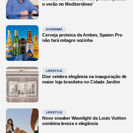
o verão no Mediterrâneo’
ECONOMIA
Cerveja proteica da Ambev, Spaten Pro
não fará milagre sozinha
LIFESTYLE
Dior celebra elegância na inauguração de
maior loja brasileira no Cidade Jardim
LIFESTYLE
Novo sneaker Wavelight da Louis Vuitton
combina leveza e elegância