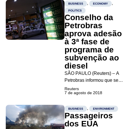
cautelar para suspender um
,
,
BUSINESS
ECONOMY
ordem judicial para que a
POLITICS
Conselho da
holding e a Litel depositem
cerca de 4,5 bilhões de reais
Petrobras
em...
aprova adesão
à 3ª fase de
programa de
subvenção ao
diesel
SÃO PAULO (Reuters) – A
Petrobras informou que seu
conselho de administração
Reuters
7 de agosto de 2018
aprovou a adesão da estatal
à terceira fase de um
programa do governo
,
BUSINESS
ENVIRONMENT
Passageiros
federal que prevê
subvenção econômica à
dos EUA
comercialização de diesel,