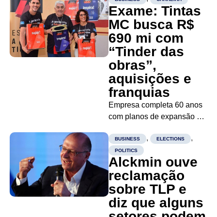
Exame: Tintas
MC busca R$
690 mi com
“Tinder das
obras”,
aquisições e
franquias
Empresa completa 60 anos
com planos de expansão de
lojas e investimento em
,
,
tecnologia O ano de 2024
BUSINESS
ELECTIONS
consolida os 60 anos da
POLITICS
Alckmin ouve
rede multimarcas Tintas
reclamação
MC. Fundada pelos irmãos
sobre TLP e
Sá em 1964, a empresa
familiar começou como uma
diz que alguns
loja de 20...
setores podem