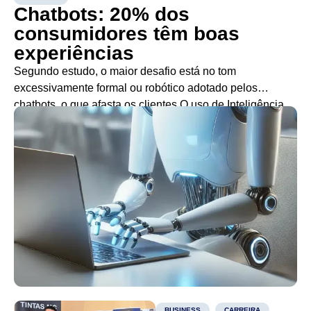
Chatbots: 20% dos
consumidores têm boas
experiências
Segundo estudo, o maior desafio está no tom
excessivamente formal ou robótico adotado pelos
chatbots, o que afasta os clientes O uso de Inteligência
Artificial (IA) no varejo tem crescido, com 47% dos
varejistas utilizando a tecnologia em parte de seus
processos, segundo o estudo Inteligência Artificial no
Varejo. Destes, 56% utilizam IA para atender […]
,
BUSINESS
CARREIRA