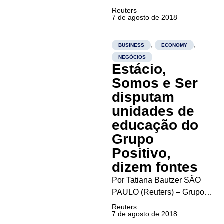
esvazia as cadeiras do
Reuters
7 de agosto de 2018
Congresso e indisposto a se
debruçar sobre temas
polêmicos, tanto a Câmara
,
,
BUSINESS
ECONOMY
dos Deputados quanto o
NEGÓCIOS
Estácio,
Senado irão se esquivar de
projetos polêmicos como o
Somos e Ser
da cessão onerosa...
disputam
unidades de
educação do
Grupo
Positivo,
dizem fontes
Por Tatiana Bautzer SÃO
PAULO (Reuters) – Grupos
brasileiros de educação
Reuters
7 de agosto de 2018
como a Estácio