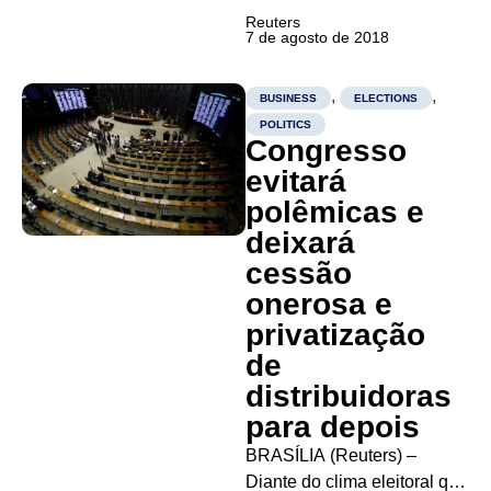
Samarco prevê obter em
Reuters
7 de agosto de 2018
2019 todas as licenças
necessárias para retomar
sua produção de minério de
,
,
BUSINESS
ELECTIONS
ferro em Mariana (MG), onde
POLITICS
Congresso
uma de suas barragens de
rejeitos se rompeu,
evitará
causando a...
polêmicas e
deixará
cessão
onerosa e
privatização
de
distribuidoras
para depois
BRASÍLIA (Reuters) –
Diante do clima eleitoral que