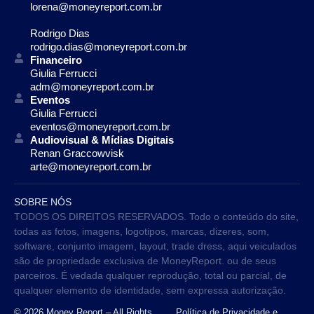
lorena@moneyreport.com.br
Rodrigo Dias
rodrigo.dias@moneyreport.com.br
Financeiro
Giulia Ferrucci
adm@moneyreport.com.br
Eventos
Giulia Ferrucci
eventos@moneyreport.com.br
Audiovisual & Mídias Digitais
Renan Graccowvisk
arte@moneyreport.com.br
SOBRE NÓS
TODOS OS DIREITOS RESERVADOS. Todo o conteúdo do site,
todas as fotos, imagens, logotipos, marcas, dizeres, som,
software, conjunto imagem, layout, trade dress, aqui veiculados
são de propriedade exclusiva de MoneyReport. ou de seus
parceiros. É vedada qualquer reprodução, total ou parcial, de
qualquer elemento de identidade, sem expressa autorização.
© 2026 Money Report – All Rights
Política de Privacidade e