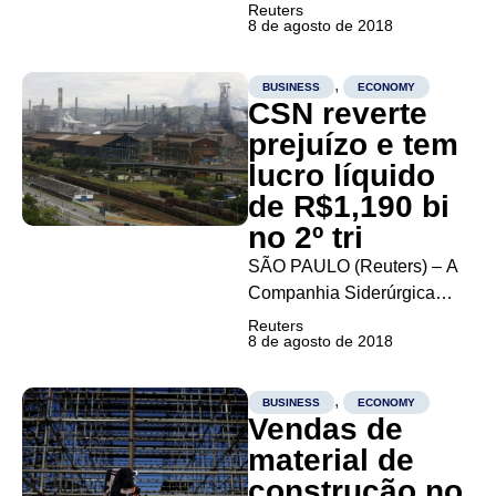
Federal de Minas Gerais
Reuters
8 de agosto de 2018
homologou nesta quarta-
feira o Termo de
Ajustamento de Conduta
,
BUSINESS
ECONOMY
CSN reverte
Governança (TAC GOV)
firmado entre a mineradora
prejuízo e tem
Samarco e autoridades que
lucro líquido
amplia a participação das
de R$1,190 bi
pessoas atingidas...
no 2º tri
SÃO PAULO (Reuters) – A
Companhia Siderúrgica
Nacional <CSN) teve lucro
Reuters
8 de agosto de 2018
líquido de 1,190 bilhão de
reais no segundo trimestre,
ante prejuízo de 640
,
BUSINESS
ECONOMY
Vendas de
milhões de reais no mesmo
período do ano passado, em
material de
resultado beneficiado pela
construção no