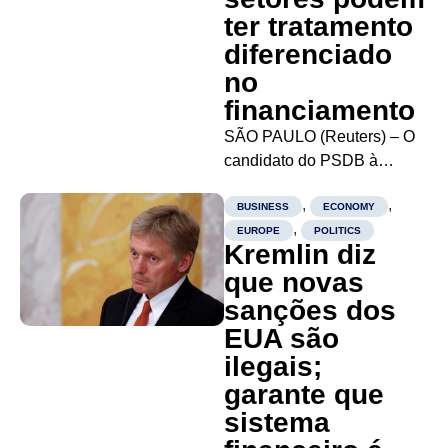
ter tratamento
diferenciado
no
financiamento
SÃO PAULO (Reuters) – O
candidato do PSDB à
Presidência, Geraldo
,
,
Alckmin, ouviu nesta sexta-
BUSINESS
ECONOMY
,
feira reclamação do setor de
EUROPE
POLITICS
Kremlin diz
máquinas sobre a mudança
que novas
do financiamento do Banco
sanções dos
Nacional de
Desenvolvimento
EUA são
Econômico e Social, com a
ilegais;
entrada da Taxa de Longo...
garante que
sistema