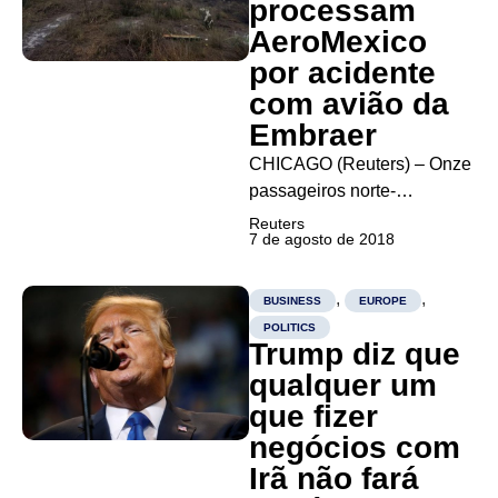
processam
de acordo com fato
AeroMexico
relevante nesta...
por acidente
com avião da
Embraer
CHICAGO (Reuters) – Onze
passageiros norte-
americanos que
Reuters
7 de agosto de 2018
sobreviveram a um acidente
com um avião da
AeroMexico em Durango, no
,
,
BUSINESS
EUROPE
norte mexicano, no dia 31
POLITICS
Trump diz que
de julho, iniciaram ações na
Justiça contra a empresa
qualquer um
aérea em Chicago na
que fizer
segunda-feira, informou o...
negócios com
Irã não fará