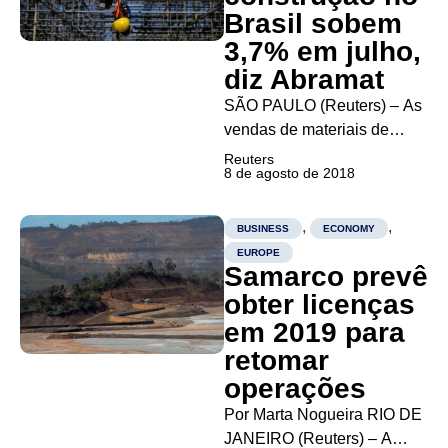
venda de uma...
Brasil sobem
3,7% em julho,
diz Abramat
SÃO PAULO (Reuters) – As
vendas de materiais de
construção no país
Reuters
8 de agosto de 2018
aumentaram 3,7 por cento
em julho sobre igual mês do
ano passado, em um sinal
,
,
BUSINESS
ECONOMY
de manutenção da
EUROPE
Samarco prevê
tendência de recuperação
do setor este ano, de acordo
obter licenças
com...
em 2019 para
retomar
operações
Por Marta Nogueira RIO DE
JANEIRO (Reuters) – A