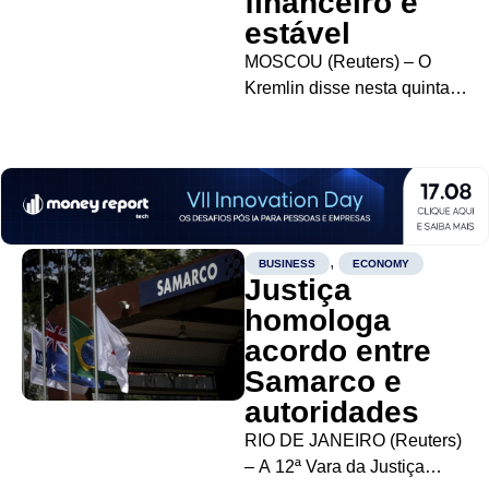
financeiro é
estável
MOSCOU (Reuters) – O
Kremlin disse nesta quinta-
feira que um novo pacote de
sanções contra Moscou
anunciado pelos Estados
Unidos na véspera é ilegal
de acordo com a lei
internacional, e garantiu que
,
BUSINESS
ECONOMY
o sistema financeiro da
Justiça
Rússia é estável....
homologa
acordo entre
Samarco e
autoridades
RIO DE JANEIRO (Reuters)
– A 12ª Vara da Justiça