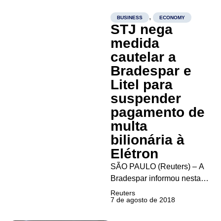
Participações e a Ser
Educacional estão
,
BUSINESS
ECONOMY
STJ nega
disputando a aquisição de
unidades do Grupo Positivo,
medida
que considera a venda de
cautelar a
ativos como uma alternativa
Bradespar e
à oferta pública...
Litel para
suspender
pagamento de
multa
bilionária à
Elétron
SÃO PAULO (Reuters) – A
Bradespar informou nesta
terça-feira que o Superior
Reuters
7 de agosto de 2018
Tribunal de Justiça (STJ)
não concedeu medida