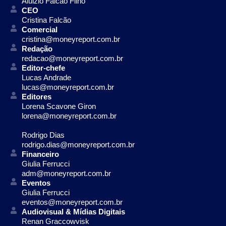
Aluizio Falcão Filho
CEO
Cristina Falcão
Comercial
cristina@moneyreport.com.br
Redação
redacao@moneyreport.com.br
Editor-chefe
Lucas Andrade
lucas@moneyreport.com.br
Editores
Lorena Scavone Giron
lorena@moneyreport.com.br
Rodrigo Dias
rodrigo.dias@moneyreport.com.br
Financeiro
Giulia Ferrucci
adm@moneyreport.com.br
Eventos
Giulia Ferrucci
eventos@moneyreport.com.br
Audiovisual & Mídias Digitais
Renan Graccowvisk