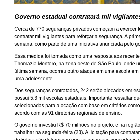
Governo estadual contratará mil vigilante
Cerca de 770 seguranças privados começam a exercer f
contratar mil vigilantes para reforçar a segurança. A pri
semana, como parte de uma iniciativa anunciada pelo gov
Essa medida foi tomada como uma resposta aos recentes
Thomazia Montoro, na zona oeste de São Paulo, onde uma
última semana, ocorreu outro ataque em uma escola em S
uma adolescente.
Dos seguranças contratados, 242 serão alocados em esco
possui 5,3 mil escolas estaduais. Importante ressaltar q
selecionadas para alocação com base em critérios como
acordo com as 91 diretorias regionais de ensino.
O governo investiu R$ 70 milhões no projeto, e na regiã
trabalhar na segunda-feira (23). A licitação para contrat
de Educação determinou que as empresas vencedoras da