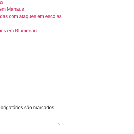
ás
os em Manaus
onadas com ataques em escolas
ções em Blumenau
rigatórios são marcados