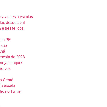
m ataques a escolas
las desde abril
e três feridos
o em PE
isão
aná
 escola de 2023
anejar ataques
 nervos
do Ceará
 à escola
io no Twitter
r