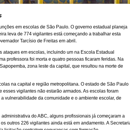
s
unções em escolas de São Paulo. O governo estadual planeja
meira leva de 774 vigilantes está começando a trabalhar esta
ernador Tarcísio de Freitas em abril.
 ataques em escolas, incluindo um na Escola Estadual
 professora foi morta e quatro pessoas ficaram feridas. Na
apopemba, zona leste da capital, que resultou na morte de
las na capital e região metropolitana. O estado de São Paulo
ue esses vigilantes não estarão armados. As escolas foram
 a vulnerabilidade da comunidade e o ambiente escolar, de
o administrativa do ABC, alguns profissionais já começaram a
ar os outros 226 vigilantes ainda está em andamento. A Secretari
 licitação contratem seguranças com formação