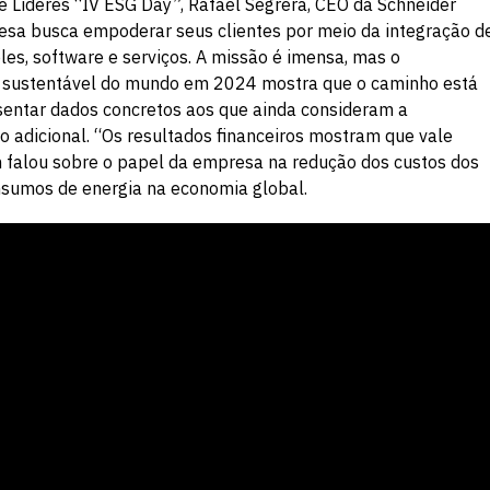
deres “IV ESG Day”, Rafael Segrera, CEO da Schneider
esa busca empoderar seus clientes por meio da integração d
les, software e serviços. A missão é imensa, mas o
 sustentável do mundo em 2024 mostra que o caminho está
sentar dados concretos aos que ainda consideram a
adicional. “Os resultados financeiros mostram que vale
m falou sobre o papel da empresa na redução dos custos dos
nsumos de energia na economia global.