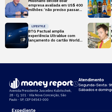
Milionário decide doar
empresa avaliada em US$ 400
milhões: ‘não preciso passar o
verão no Mediterrâneo’
LIFESTYLE
BTG Pactual amplia
experiência Ultrablue com
lançamento do cartão World
Legend
Atendimento
Segunda-Sexta: 9h
Sábados e doming
Avenida Presidente Juscelino Kubitschek,
28 - Cj. 101 - Vila Nova Conceição, São
Paulo - SP, CEP 04543-000
Expediente