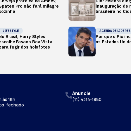
Cerveja proteica da Ambev,
Dior celebra ele
Spaten Pro não fará milagre
inauguração de m
sozinha
brasileira no Ci
LIFESTYLE
AGENDA DE LÍDERES
No Brasil, Harry Styles
Por que o Pix i
escolhe Fasano Boa Vista
os Estados Unid
para fugir dos holofotes
Anuncie
 às 18h
(11) 4314-1980
os: fechado