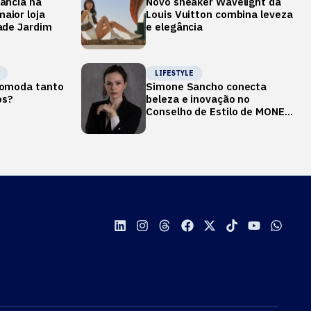
gância na
Novo sneaker Wavelight da
aior loja
Louis Vuitton combina leveza
dade Jardim
e elegância
LIFESTYLE
ncomoda tanto
Simone Sancho conecta
os?
beleza e inovação no
Conselho de Estilo de MONEY
REPORT