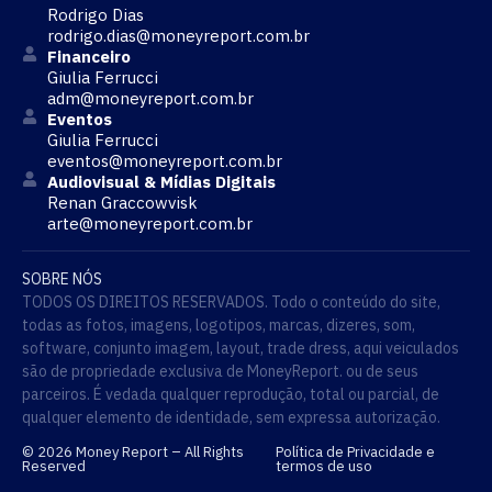
Rodrigo Dias
rodrigo.dias@moneyreport.com.br
Financeiro
Giulia Ferrucci
adm@moneyreport.com.br
Eventos
Giulia Ferrucci
eventos@moneyreport.com.br
Audiovisual & Mídias Digitais
Renan Graccowvisk
arte@moneyreport.com.br
SOBRE NÓS
TODOS OS DIREITOS RESERVADOS. Todo o conteúdo do site,
todas as fotos, imagens, logotipos, marcas, dizeres, som,
software, conjunto imagem, layout, trade dress, aqui veiculados
são de propriedade exclusiva de MoneyReport. ou de seus
parceiros. É vedada qualquer reprodução, total ou parcial, de
qualquer elemento de identidade, sem expressa autorização.
© 2026 Money Report – All Rights
Política de Privacidade e
Reserved
termos de uso