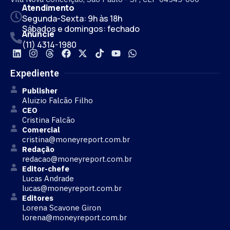
Atendimento
Segunda-Sexta: 9h às 18h
Sábados e domingos: fechado
Anuncie
(11) 4314-1980
Expediente
Publisher
Aluizio Falcão Filho
CEO
Cristina Falcão
Comercial
cristina@moneyreport.com.br
Redação
redacao@moneyreport.com.br
Editor-chefe
Lucas Andrade
lucas@moneyreport.com.br
Editores
Lorena Scavone Giron
lorena@moneyreport.com.br