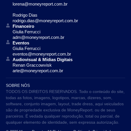
lorena@moneyreport.com.br
Rodrigo Dias
rodrigo.dias@moneyreport.com.br
Financeiro
Giulia Ferrucci
adm@moneyreport.com.br
Eventos
Giulia Ferrucci
eventos@moneyreport.com.br
Audiovisual & Mídias Digitais
Renan Graccowvisk
arte@moneyreport.com.br
SOBRE NÓS
TODOS OS DIREITOS RESERVADOS. Todo o conteúdo do site,
todas as fotos, imagens, logotipos, marcas, dizeres, som,
software, conjunto imagem, layout, trade dress, aqui veiculados
são de propriedade exclusiva de MoneyReport. ou de seus
parceiros. É vedada qualquer reprodução, total ou parcial, de
qualquer elemento de identidade, sem expressa autorização.