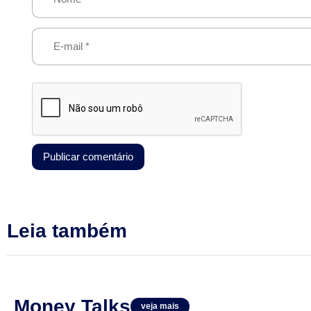
Leia também
Money Talks
veja mais