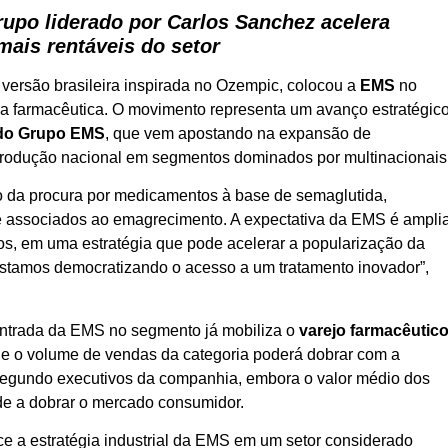
upo liderado por Carlos Sanchez acelera
ais rentáveis do setor
a versão brasileira inspirada no Ozempic, colocou a
EMS
no
ia farmacêutica. O movimento representa um avanço estratégic
 do Grupo EMS
, que vem apostando na expansão de
produção nacional em segmentos dominados por multinacionais
da procura por medicamentos à base de semaglutida,
te associados ao emagrecimento. A expectativa da EMS é ampli
os, em uma estratégia que pode acelerar a popularização da
“Estamos democratizando o acesso a um tratamento inovador”,
ntrada da EMS no segmento já mobiliza o
varejo farmacêutic
ue o volume de vendas da categoria poderá dobrar com a
Segundo executivos da companhia, embora o valor médio dos
de a dobrar o mercado consumidor.
ce a estratégia industrial da EMS em um setor considerado