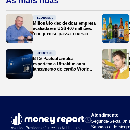
As mais lidas
ECONOMIA
Milionário decide doar empresa
avaliada em US$ 400 milhões:
‘não preciso passar o verão no
Mediterrâneo’
LIFESTYLE
BTG Pactual amplia
experiência Ultrablue com
lançamento do cartão World
Legend
Atendimento
Segunda-Sexta: 9h 
Sábados e domingos
Avenida Presidente Juscelino Kubitschek,