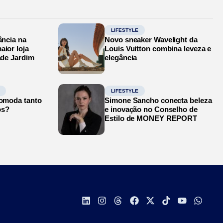
LIFESTYLE
ância na
Novo sneaker Wavelight da
aior loja
Louis Vuitton combina leveza e
ade Jardim
elegância
LIFESTYLE
comoda tanto
Simone Sancho conecta beleza
os?
e inovação no Conselho de
Estilo de MONEY REPORT