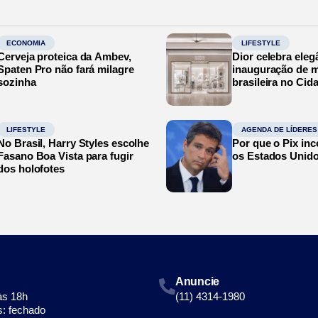
ECONOMIA
LIFESTYLE
Cerveja proteica da Ambev,
Dior celebra eleg
Spaten Pro não fará milagre
inauguração de m
sozinha
brasileira no Cid
LIFESTYLE
AGENDA DE LÍDERES
No Brasil, Harry Styles escolhe
Por que o Pix in
Fasano Boa Vista para fugir
os Estados Unid
dos holofotes
Anuncie
às 18h
(11) 4314-1980
: fechado