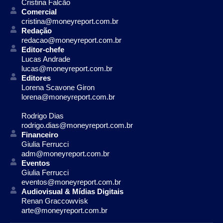
Cristina Falcão
Comercial
cristina@moneyreport.com.br
Redação
redacao@moneyreport.com.br
Editor-chefe
Lucas Andrade
lucas@moneyreport.com.br
Editores
Lorena Scavone Giron
lorena@moneyreport.com.br
Rodrigo Dias
rodrigo.dias@moneyreport.com.br
Financeiro
Giulia Ferrucci
adm@moneyreport.com.br
Eventos
Giulia Ferrucci
eventos@moneyreport.com.br
Audiovisual & Mídias Digitais
Renan Graccowvisk
arte@moneyreport.com.br