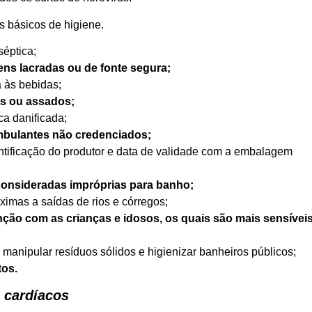
s básicos de higiene.
éptica;
ns lacradas ou de fonte segura;
 às bebidas;
os ou assados;
ca danificada;
mbulantes não credenciados;
ntificação do produtor e data de validade com a embalagem
 consideradas impróprias para banho;
ximas a saídas de rios e córregos;
ão com as crianças e idosos, os quais são mais sensívei
manipular resíduos sólidos e higienizar banheiros públicos;
tos.
 cardíacos