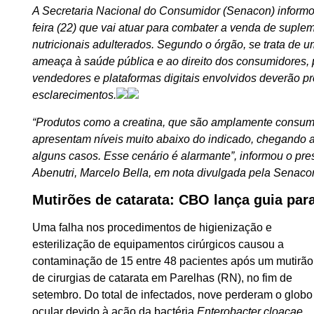
A Secretaria Nacional do Consumidor (Senacon) informo
feira (22) que vai atuar para combater a venda de suple
nutricionais adulterados. Segundo o órgão, se trata de u
ameaça à saúde pública e ao direito dos consumidores, 
vendedores e plataformas digitais envolvidos deverão pr
esclarecimentos.
“Produtos como a creatina, que são amplamente consum
apresentam níveis muito abaixo do indicado, chegando 
alguns casos. Esse cenário é alarmante”, informou o pre
Abenutri, Marcelo Bella, em nota divulgada pela Senaco
Mutirões de catarata: CBO lança guia par
Uma falha nos procedimentos de higienização e
esterilização de equipamentos cirúrgicos causou a
contaminação de 15 entre 48 pacientes após um mutirão
de cirurgias de catarata em Parelhas (RN), no fim de
setembro. Do total de infectados, nove perderam o globo
ocular devido à ação da bactéria
Enterobacter cloacae
,