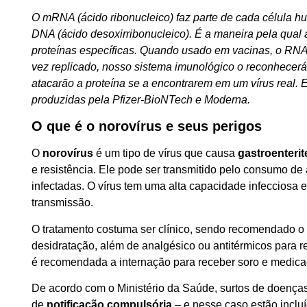
O mRNA (ácido ribonucleico) faz parte de cada célula h
DNA (ácido desoxirribonucleico). É a maneira pela qual
proteínas específicas. Quando usado em vacinas, o RNA 
vez replicado, nosso sistema imunológico o reconhecerá
atacarão a proteína se a encontrarem em um vírus real. E
produzidas pela Pfizer-BioNTech e Moderna.
O que é o norovírus e seus perigos
O
norovírus
é um tipo de vírus que causa
gastroenterit
e resistência. Ele pode ser transmitido pelo consumo d
infectadas. O vírus tem uma alta capacidade infecciosa 
transmissão.
O tratamento costuma ser clínico, sendo recomendado o re
desidratação, além de analgésico ou antitérmicos para 
é recomendada a internação para receber soro e medica
De acordo com o Ministério da Saúde, surtos de doenças
de
notificação compulsória
– e nesse caso estão incluí