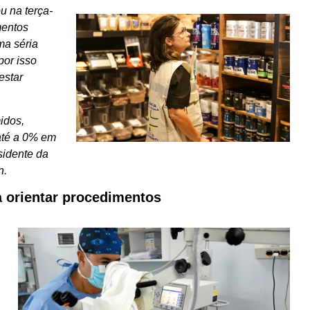
u na terça-
mentos
ma séria
por isso
estar
idos,
até a 0% em
sidente da
n.
a orientar procedimentos