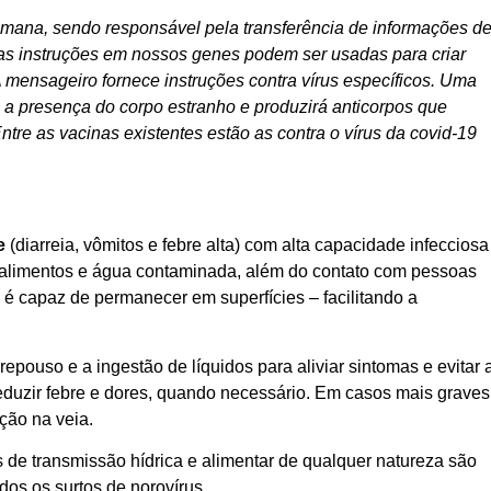
umana, sendo responsável pela transferência de informações d
 as instruções em nossos genes podem ser usadas para criar
mensageiro fornece instruções contra vírus específicos. Uma
 a presença do corpo estranho e produzirá anticorpos que
ntre as vacinas existentes estão as contra o vírus da covid-19
e
(diarreia, vômitos e febre alta) com alta capacidade infecciosa
e alimentos e água contaminada, além do contato com pessoas
e é capaz de permanecer em superfícies – facilitando a
pouso e a ingestão de líquidos para aliviar sintomas e evitar 
reduzir febre e dores, quando necessário. Em casos mais graves
ção na veia.
 de transmissão hídrica e alimentar de qualquer natureza são
dos os surtos de norovírus.