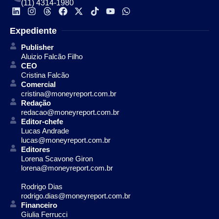
(11) 4314-1980
Expediente
Publisher
Aluizio Falcão Filho
CEO
Cristina Falcão
Comercial
cristina@moneyreport.com.br
Redação
redacao@moneyreport.com.br
Editor-chefe
Lucas Andrade
lucas@moneyreport.com.br
Editores
Lorena Scavone Giron
lorena@moneyreport.com.br
Rodrigo Dias
rodrigo.dias@moneyreport.com.br
Financeiro
Giulia Ferrucci