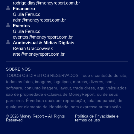
rodrigo.dias@moneyreport.com.br
Financeiro
Giulia Ferrucci
adm@moneyreport.com.br
Eventos
Giulia Ferrucci
eventos@moneyreport.com.br
Audiovisual & Mídias Digitais
Renan Graccowvisk
arte@moneyreport.com.br
SOBRE NÓS
TODOS OS DIREITOS RESERVADOS. Todo o conteúdo do site,
todas as fotos, imagens, logotipos, marcas, dizeres, som,
software, conjunto imagem, layout, trade dress, aqui veiculados
são de propriedade exclusiva de MoneyReport. ou de seus
parceiros. É vedada qualquer reprodução, total ou parcial, de
qualquer elemento de identidade, sem expressa autorização.
© 2026 Money Report – All Rights
Política de Privacidade e
Reserved
termos de uso