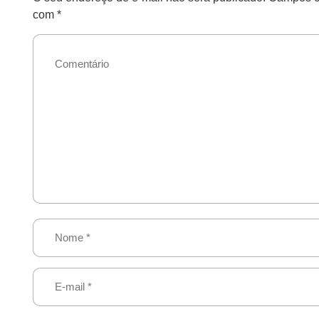
com
*