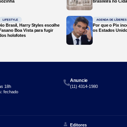
sozinha
brasileira no Cid
LIFESTYLE
AGENDA DE LÍDERES
No Brasil, Harry Styles escolhe
Por que o Pix in
Fasano Boa Vista para fugir
os Estados Unid
dos holofotes
Anuncie
às 18h
(11) 4314-1980
: fechado
Editores