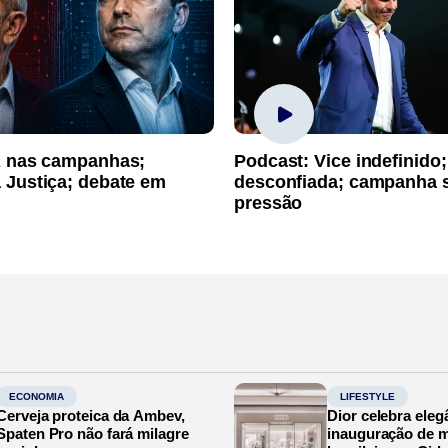
A nas campanhas;
Podcast: Vice indefinido;
 Justiça; debate em
desconfiada; campanha 
pressão
ECONOMIA
LIFESTYLE
Cerveja proteica da Ambev,
Dior celebra eleg
Spaten Pro não fará milagre
inauguração de m