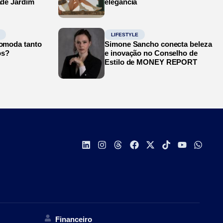
ade Jardim
elegância
LIFESTYLE
comoda tanto
Simone Sancho conecta beleza
os?
e inovação no Conselho de
Estilo de MONEY REPORT
Financeiro