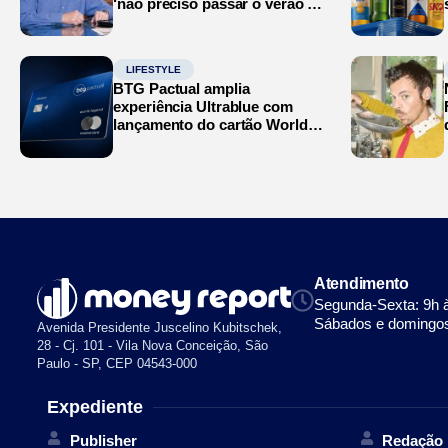
‘não preciso passar o verão no
Mediterrâneo’
LIFESTYLE
BTG Pactual amplia
experiência Ultrablue com
lançamento do cartão World
Legend
Atendimento
Segunda-Sexta: 9h 
Sábados e domingos
Avenida Presidente Juscelino Kubitschek,
28 - Cj. 101 - Vila Nova Conceição, São
Paulo - SP, CEP 04543-000
Expediente
Publisher
Redação