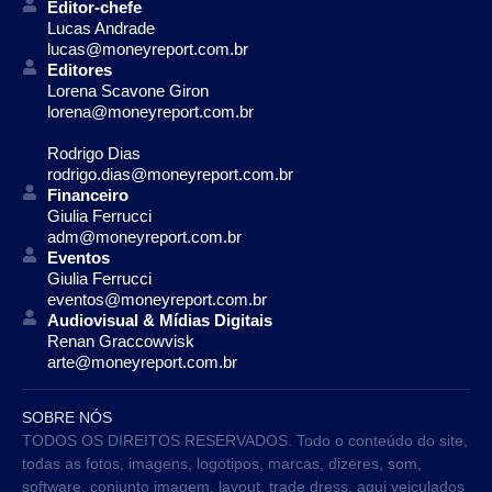
Editor-chefe
Lucas Andrade
lucas@moneyreport.com.br
Editores
Lorena Scavone Giron
lorena@moneyreport.com.br
Rodrigo Dias
rodrigo.dias@moneyreport.com.br
Financeiro
Giulia Ferrucci
adm@moneyreport.com.br
Eventos
Giulia Ferrucci
eventos@moneyreport.com.br
Audiovisual & Mídias Digitais
Renan Graccowvisk
arte@moneyreport.com.br
SOBRE NÓS
TODOS OS DIREITOS RESERVADOS. Todo o conteúdo do site,
todas as fotos, imagens, logotipos, marcas, dizeres, som,
software, conjunto imagem, layout, trade dress, aqui veiculados