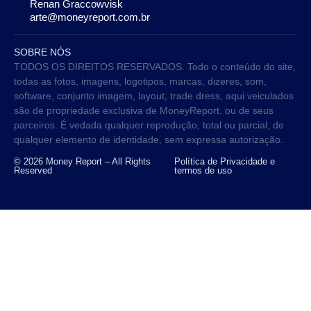
Renan Graccowvisk
arte@moneyreport.com.br
SOBRE NÓS
TODOS OS DIREITOS RESERVADOS. Todo o conteúdo do site,
todas as fotos, imagens, logotipos, marcas, dizeres, som,
software, conjunto imagem, layout, trade dress, aqui veiculados
são de propriedade exclusiva de MoneyReport. ou de seus
parceiros. É vedada qualquer reprodução, total ou parcial, de
qualquer elemento de identidade, sem expressa autorização.
© 2026 Money Report – All Rights
Política de Privacidade e
Reserved
termos de uso