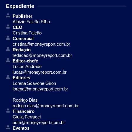
Expediente
Publisher
Aluizio Falcão Filho
CEO
Cristina Falcão
Comercial
cristina@moneyreport.com.br
Redação
redacao@moneyreport.com.br
Editor-chefe
Lucas Andrade
lucas@moneyreport.com.br
Editores
Lorena Scavone Giron
lorena@moneyreport.com.br
Rodrigo Dias
rodrigo.dias@moneyreport.com.br
Financeiro
Giulia Ferrucci
adm@moneyreport.com.br
Eventos