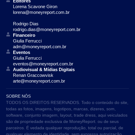
Editores
Lorena Scavone Giron
lorena@moneyreport.com.br
Rodrigo Dias
rodrigo.dias@moneyreport.com.br
Financeiro
Giulia Ferrucci
adm@moneyreport.com.br
Eventos
Giulia Ferrucci
eventos@moneyreport.com.br
Audiovisual & Mídias Digitais
Renan Graccowvisk
arte@moneyreport.com.br
SOBRE NÓS
TODOS OS DIREITOS RESERVADOS. Todo o conteúdo do site,
todas as fotos, imagens, logotipos, marcas, dizeres, som,
software, conjunto imagem, layout, trade dress, aqui veiculados
são de propriedade exclusiva de MoneyReport. ou de seus
parceiros. É vedada qualquer reprodução, total ou parcial, de
qualquer elemento de identidade, sem expressa autorização.