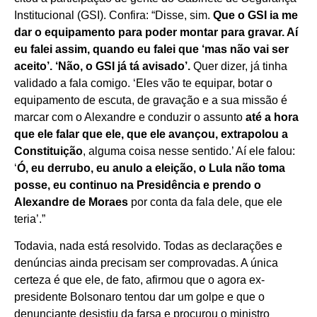
Institucional (GSI). Confira: “Disse, sim.
Que o GSI ia me
dar o equipamento para poder montar para gravar. Aí
eu falei assim, quando eu falei que ‘mas não vai ser
aceito’. ‘Não, o GSI já tá avisado’.
Quer dizer, já tinha
validado a fala comigo. ‘Eles vão te equipar, botar o
equipamento de escuta, de gravação e a sua missão é
marcar com o Alexandre e conduzir o assunto
até a hora
que ele falar que ele, que ele avançou, extrapolou a
Constituição
, alguma coisa nesse sentido.’ Aí ele falou:
‘
Ó, eu derrubo, eu anulo a eleição, o Lula não toma
posse, eu continuo na Presidência e prendo o
Alexandre de Moraes
por conta da fala dele, que ele
teria’.”
Todavia, nada está resolvido. Todas as declarações e
denúncias ainda precisam ser comprovadas. A única
certeza é que ele, de fato, afirmou que o agora ex-
presidente Bolsonaro tentou dar um golpe e que o
denunciante desistiu da farsa e procurou o ministro