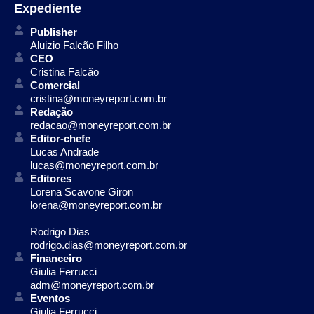
Expediente
Publisher
Aluizio Falcão Filho
CEO
Cristina Falcão
Comercial
cristina@moneyreport.com.br
Redação
redacao@moneyreport.com.br
Editor-chefe
Lucas Andrade
lucas@moneyreport.com.br
Editores
Lorena Scavone Giron
lorena@moneyreport.com.br
Rodrigo Dias
rodrigo.dias@moneyreport.com.br
Financeiro
Giulia Ferrucci
adm@moneyreport.com.br
Eventos
Giulia Ferrucci