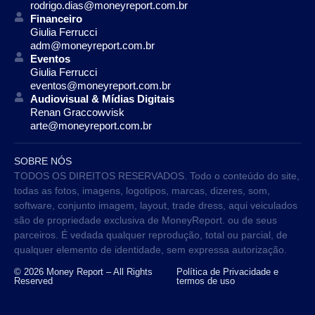
rodrigo.dias@moneyreport.com.br
Financeiro
Giulia Ferrucci
adm@moneyreport.com.br
Eventos
Giulia Ferrucci
eventos@moneyreport.com.br
Audiovisual & Mídias Digitais
Renan Graccowvisk
arte@moneyreport.com.br
SOBRE NÓS
TODOS OS DIREITOS RESERVADOS. Todo o conteúdo do site,
todas as fotos, imagens, logotipos, marcas, dizeres, som,
software, conjunto imagem, layout, trade dress, aqui veiculados
são de propriedade exclusiva de MoneyReport. ou de seus
parceiros. É vedada qualquer reprodução, total ou parcial, de
qualquer elemento de identidade, sem expressa autorização.
© 2026 Money Report – All Rights
Política de Privacidade e
Reserved
termos de uso