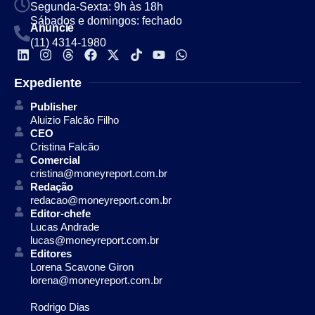
Segunda-Sexta: 9h às 18h
Sábados e domingos: fechado
Anuncie
(11) 4314-1980
Expediente
Publisher
Aluizio Falcão Filho
CEO
Cristina Falcão
Comercial
cristina@moneyreport.com.br
Redação
redacao@moneyreport.com.br
Editor-chefe
Lucas Andrade
lucas@moneyreport.com.br
Editores
Lorena Scavone Giron
lorena@moneyreport.com.br
Rodrigo Dias