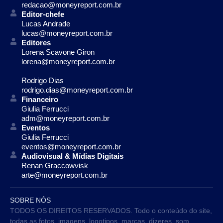
redacao@moneyreport.com.br
Editor-chefe
Lucas Andrade
lucas@moneyreport.com.br
Editores
Lorena Scavone Giron
lorena@moneyreport.com.br
Rodrigo Dias
rodrigo.dias@moneyreport.com.br
Financeiro
Giulia Ferrucci
adm@moneyreport.com.br
Eventos
Giulia Ferrucci
eventos@moneyreport.com.br
Audiovisual & Mídias Digitais
Renan Graccowvisk
arte@moneyreport.com.br
SOBRE NÓS
TODOS OS DIREITOS RESERVADOS. Todo o conteúdo do site,
todas as fotos, imagens, logotipos, marcas, dizeres, som,