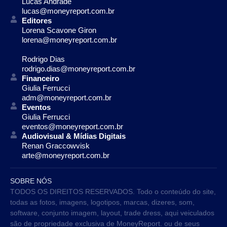
Lucas Andrade
lucas@moneyreport.com.br
Editores
Lorena Scavone Giron
lorena@moneyreport.com.br
Rodrigo Dias
rodrigo.dias@moneyreport.com.br
Financeiro
Giulia Ferrucci
adm@moneyreport.com.br
Eventos
Giulia Ferrucci
eventos@moneyreport.com.br
Audiovisual & Mídias Digitais
Renan Graccowvisk
arte@moneyreport.com.br
SOBRE NÓS
TODOS OS DIREITOS RESERVADOS. Todo o conteúdo do site,
todas as fotos, imagens, logotipos, marcas, dizeres, som,
software, conjunto imagem, layout, trade dress, aqui veiculados
são de propriedade exclusiva de MoneyReport. ou de seus