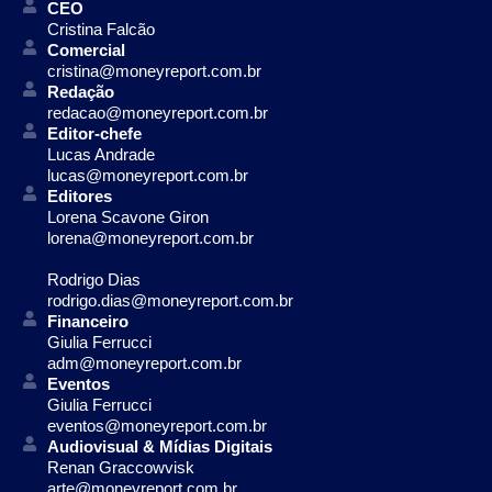
CEO
Cristina Falcão
Comercial
cristina@moneyreport.com.br
Redação
redacao@moneyreport.com.br
Editor-chefe
Lucas Andrade
lucas@moneyreport.com.br
Editores
Lorena Scavone Giron
lorena@moneyreport.com.br
Rodrigo Dias
rodrigo.dias@moneyreport.com.br
Financeiro
Giulia Ferrucci
adm@moneyreport.com.br
Eventos
Giulia Ferrucci
eventos@moneyreport.com.br
Audiovisual & Mídias Digitais
Renan Graccowvisk
arte@moneyreport.com.br