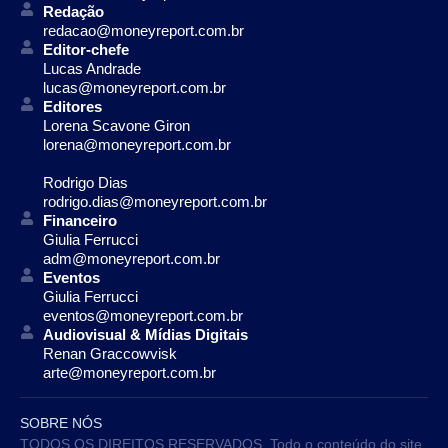
Redação
redacao@moneyreport.com.br
Editor-chefe
Lucas Andrade
lucas@moneyreport.com.br
Editores
Lorena Scavone Giron
lorena@moneyreport.com.br
Rodrigo Dias
rodrigo.dias@moneyreport.com.br
Financeiro
Giulia Ferrucci
adm@moneyreport.com.br
Eventos
Giulia Ferrucci
eventos@moneyreport.com.br
Audiovisual & Mídias Digitais
Renan Graccowvisk
arte@moneyreport.com.br
SOBRE NÓS
TODOS OS DIREITOS RESERVADOS. Todo o conteúdo do site,