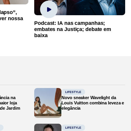
lapso”,
iver nossa
Podcast: IA nas campanhas;
embates na Justiça; debate em
baixa
LIFESTYLE
ância na
Novo sneaker Wavelight da
aior loja
Louis Vuitton combina leveza e
ade Jardim
elegância
LIFESTYLE