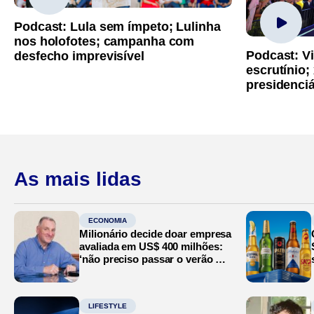
Podcast: Lula sem ímpeto; Lulinha
nos holofotes; campanha com
Podcast: Vi
desfecho imprevisível
escrutínio;
presidenci
As mais lidas
ECONOMIA
Milionário decide doar empresa
avaliada em US$ 400 milhões:
‘não preciso passar o verão no
Mediterrâneo’
LIFESTYLE