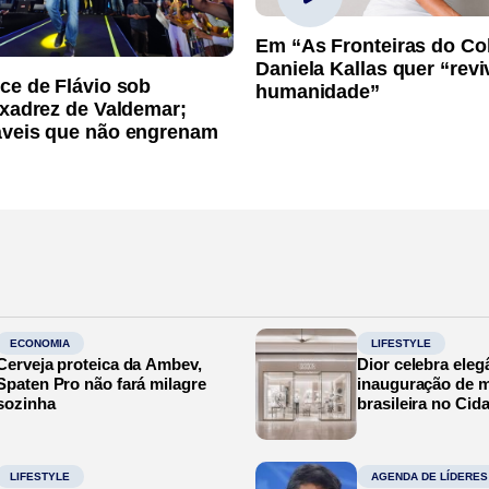
Em “As Fronteiras do Co
Daniela Kallas quer “rev
ce de Flávio sob
humanidade”
 xadrez de Valdemar;
áveis que não engrenam
ECONOMIA
LIFESTYLE
Cerveja proteica da Ambev,
Dior celebra eleg
Spaten Pro não fará milagre
inauguração de m
sozinha
brasileira no Cid
LIFESTYLE
AGENDA DE LÍDERES