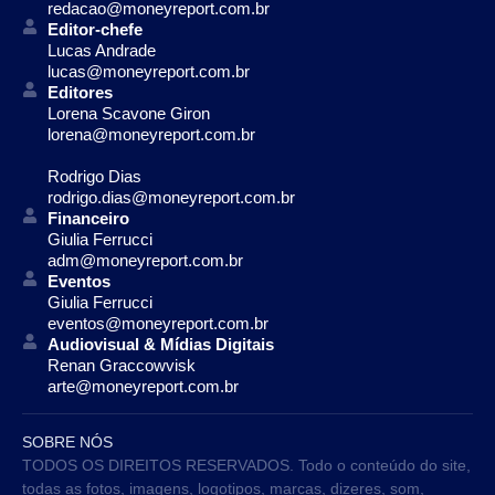
redacao@moneyreport.com.br
Editor-chefe
Lucas Andrade
lucas@moneyreport.com.br
Editores
Lorena Scavone Giron
lorena@moneyreport.com.br
Rodrigo Dias
rodrigo.dias@moneyreport.com.br
Financeiro
Giulia Ferrucci
adm@moneyreport.com.br
Eventos
Giulia Ferrucci
eventos@moneyreport.com.br
Audiovisual & Mídias Digitais
Renan Graccowvisk
arte@moneyreport.com.br
SOBRE NÓS
TODOS OS DIREITOS RESERVADOS. Todo o conteúdo do site,
todas as fotos, imagens, logotipos, marcas, dizeres, som,