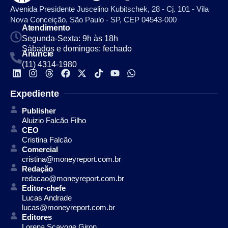
Avenida Presidente Juscelino Kubitschek, 28 - Cj. 101 - Vila
Nova Conceição, São Paulo - SP, CEP 04543-000
Atendimento
Segunda-Sexta: 9h às 18h
Sábados e domingos: fechado
Anuncie
(11) 4314-1980
Expediente
Publisher
Aluizio Falcão Filho
CEO
Cristina Falcão
Comercial
cristina@moneyreport.com.br
Redação
redacao@moneyreport.com.br
Editor-chefe
Lucas Andrade
lucas@moneyreport.com.br
Editores
Lorena Scavone Giron