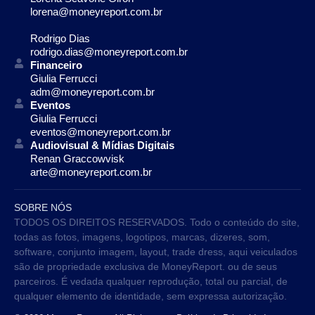
lorena@moneyreport.com.br
Rodrigo Dias
rodrigo.dias@moneyreport.com.br
Financeiro
Giulia Ferrucci
adm@moneyreport.com.br
Eventos
Giulia Ferrucci
eventos@moneyreport.com.br
Audiovisual & Mídias Digitais
Renan Graccowvisk
arte@moneyreport.com.br
SOBRE NÓS
TODOS OS DIREITOS RESERVADOS. Todo o conteúdo do site,
todas as fotos, imagens, logotipos, marcas, dizeres, som,
software, conjunto imagem, layout, trade dress, aqui veiculados
são de propriedade exclusiva de MoneyReport. ou de seus
parceiros. É vedada qualquer reprodução, total ou parcial, de
qualquer elemento de identidade, sem expressa autorização.