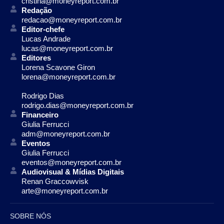
cristina@moneyreport.com.br
Redação
redacao@moneyreport.com.br
Editor-chefe
Lucas Andrade
lucas@moneyreport.com.br
Editores
Lorena Scavone Giron
lorena@moneyreport.com.br
Rodrigo Dias
rodrigo.dias@moneyreport.com.br
Financeiro
Giulia Ferrucci
adm@moneyreport.com.br
Eventos
Giulia Ferrucci
eventos@moneyreport.com.br
Audiovisual & Mídias Digitais
Renan Graccowvisk
arte@moneyreport.com.br
SOBRE NÓS