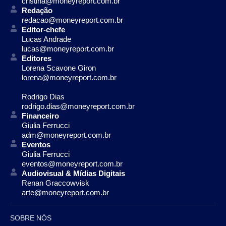
cristina@moneyreport.com.br
Redação
redacao@moneyreport.com.br
Editor-chefe
Lucas Andrade
lucas@moneyreport.com.br
Editores
Lorena Scavone Giron
lorena@moneyreport.com.br
Rodrigo Dias
rodrigo.dias@moneyreport.com.br
Financeiro
Giulia Ferrucci
adm@moneyreport.com.br
Eventos
Giulia Ferrucci
eventos@moneyreport.com.br
Audiovisual & Mídias Digitais
Renan Graccowvisk
arte@moneyreport.com.br
SOBRE NÓS