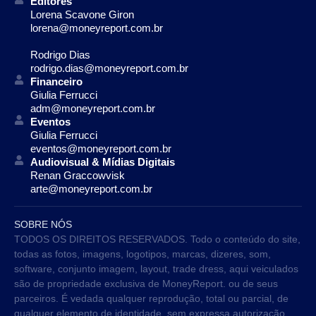
Editores
Lorena Scavone Giron
lorena@moneyreport.com.br
Rodrigo Dias
rodrigo.dias@moneyreport.com.br
Financeiro
Giulia Ferrucci
adm@moneyreport.com.br
Eventos
Giulia Ferrucci
eventos@moneyreport.com.br
Audiovisual & Mídias Digitais
Renan Graccowvisk
arte@moneyreport.com.br
SOBRE NÓS
TODOS OS DIREITOS RESERVADOS. Todo o conteúdo do site,
todas as fotos, imagens, logotipos, marcas, dizeres, som,
software, conjunto imagem, layout, trade dress, aqui veiculados
são de propriedade exclusiva de MoneyReport. ou de seus
parceiros. É vedada qualquer reprodução, total ou parcial, de
qualquer elemento de identidade, sem expressa autorização.