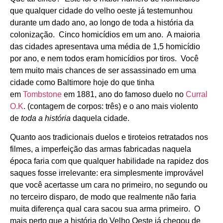
que qualquer cidade do velho oeste já testemunhou
durante um dado ano, ao longo de toda a história da
colonização. Cinco homicídios em um ano. A maioria
das cidades apresentava uma média de 1,5 homicídio
por ano, e nem todos eram homicídios por tiros. Você
tem muito mais chances de ser assassinado em uma
cidade como Baltimore hoje do que tinha
em
Tombstone
em 1881, ano do famoso duelo no
Curral
O.K
. (contagem de corpos: três) e o ano mais violento
de
toda a história
daquela cidade.
Quanto aos tradicionais duelos e tiroteios retratados nos
filmes, a imperfeição das armas fabricadas naquela
época faria com que qualquer habilidade na rapidez dos
saques fosse irrelevante: era simplesmente improvável
que você acertasse um cara no primeiro, no segundo ou
no terceiro disparo, de modo que realmente não faria
muita diferença qual cara sacou sua arma primeiro. O
mais perto que a história do Velho Oeste já chegou de