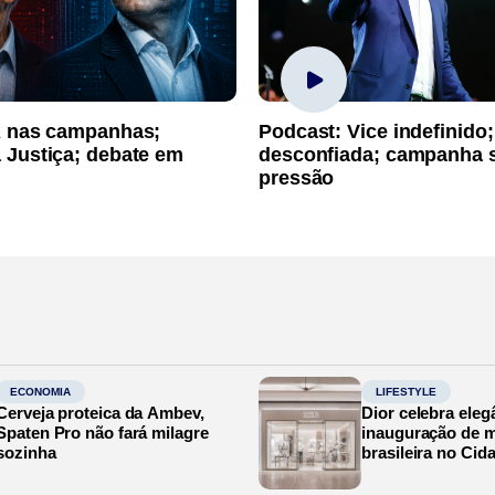
A nas campanhas;
Podcast: Vice indefinido;
 Justiça; debate em
desconfiada; campanha 
pressão
ECONOMIA
LIFESTYLE
Cerveja proteica da Ambev,
Dior celebra eleg
Spaten Pro não fará milagre
inauguração de m
sozinha
brasileira no Cid