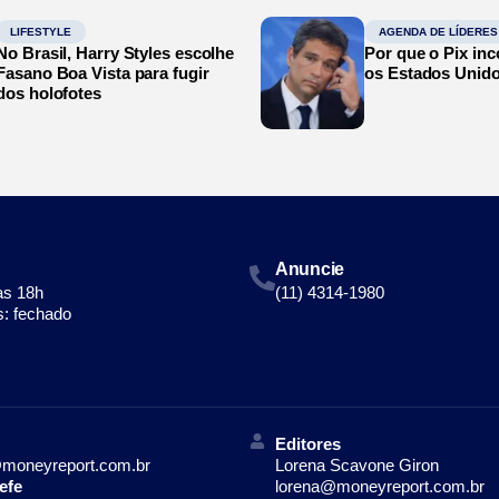
LIFESTYLE
AGENDA DE LÍDERES
No Brasil, Harry Styles escolhe
Por que o Pix in
Fasano Boa Vista para fugir
os Estados Unid
dos holofotes
Anuncie
às 18h
(11) 4314-1980
: fechado
Editores
moneyreport.com.br
Lorena Scavone Giron
efe
lorena@moneyreport.com.br