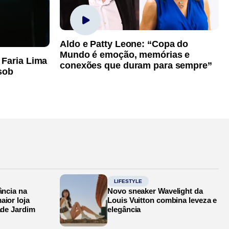
Aldo e Patty Leone: “Copa do
Mundo é emoção, memórias e
 Faria Lima
conexões que duram para sempre”
sob
LIFESTYLE
ância na
Novo sneaker Wavelight da
aior loja
Louis Vuitton combina leveza e
ade Jardim
elegância