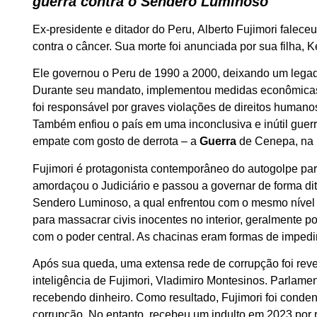
guerra contra o Sendero Luminoso
Ex-presidente e ditador do Peru, Alberto Fujimori falece
contra o câncer. Sua morte foi anunciada por sua filha,
Ele governou o Peru de 1990 a 2000, deixando um legado
Durante seu mandato, implementou medidas econômicas l
foi responsável por graves violações de direitos huma
Também enfiou o país em uma inconclusiva e inútil guer
empate com gosto de derrota – a
Guerra
de Cenepa, na 
Fujimori é protagonista contemporâneo do autogolpe pa
amordaçou o Judiciário e passou a governar de forma dit
Sendero Luminoso, a qual enfrentou com o mesmo nível 
para massacrar civis inocentes no interior, geralmente
com o poder central. As chacinas eram formas de impedir 
Após sua queda, uma extensa rede de corrupção foi reve
inteligência de Fujimori, Vladimiro Montesinos. Parlame
recebendo dinheiro. Como resultado, Fujimori foi conde
corrupção. No entanto, recebeu um indulto em 2023 por