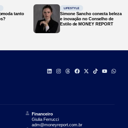
LIFESTYLE
comoda tanto
Simone Sancho conecta beleza
os?
e inovação no Conselho de
Estilo de MONEY REPORT
Financeiro
Giulia Ferrucci
adm@moneyreport.com.br