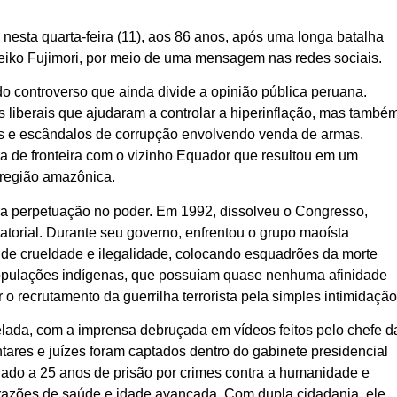
u nesta quarta-feira (11), aos 86 anos, após uma longa batalha
 Keiko Fujimori, por meio de uma mensagem nas redes sociais.
 controverso que ainda divide a opinião pública peruana.
iberais que ajudaram a controlar a hiperinflação, mas també
nos e escândalos de corrupção envolvendo venda de armas.
ra de fronteira com o vizinho Equador que resultou em um
região amazônica.
ra perpetuação no poder. Em 1992, dissolveu o Congresso,
atorial. Durante seu governo, enfrentou o grupo maoísta
de crueldade e ilegalidade, colocando esquadrões da morte
 populações indígenas, que possuíam quase nenhuma afinidade
o recrutamento da guerrilha terrorista pela simples intimidação
lada, com a imprensa debruçada em vídeos feitos pelo chefe d
ntares e juízes foram captados dentro do gabinete presidencial
nado a 25 anos de prisão por crimes contra a humanidade e
 razões de saúde e idade avançada. Com dupla cidadania, ele