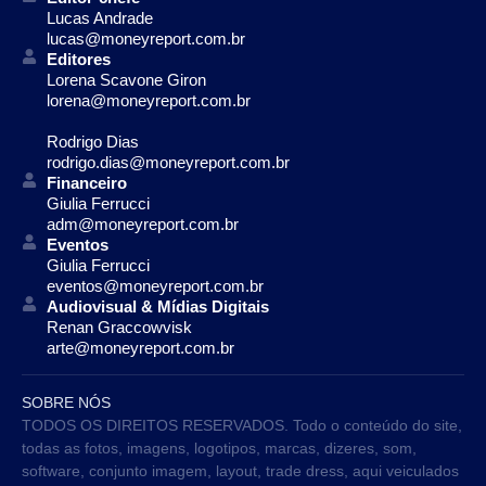
Lucas Andrade
lucas@moneyreport.com.br
Editores
Lorena Scavone Giron
lorena@moneyreport.com.br
Rodrigo Dias
rodrigo.dias@moneyreport.com.br
Financeiro
Giulia Ferrucci
adm@moneyreport.com.br
Eventos
Giulia Ferrucci
eventos@moneyreport.com.br
Audiovisual & Mídias Digitais
Renan Graccowvisk
arte@moneyreport.com.br
SOBRE NÓS
TODOS OS DIREITOS RESERVADOS. Todo o conteúdo do site,
todas as fotos, imagens, logotipos, marcas, dizeres, som,
software, conjunto imagem, layout, trade dress, aqui veiculados