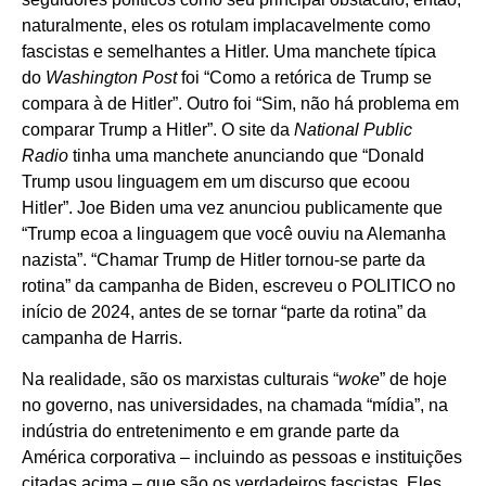
naturalmente, eles os rotulam implacavelmente como
fascistas e semelhantes a Hitler. Uma manchete típica
do
Washington Post
foi “Como a retórica de Trump se
compara à de Hitler”. Outro foi “Sim, não há problema em
comparar Trump a Hitler”. O site da
National Public
Radio
tinha uma manchete anunciando que “Donald
Trump usou linguagem em um discurso que ecoou
Hitler”. Joe Biden uma vez anunciou publicamente que
“Trump ecoa a linguagem que você ouviu na Alemanha
nazista”. “Chamar Trump de Hitler tornou-se parte da
rotina” da campanha de Biden, escreveu o POLITICO no
início de 2024, antes de se tornar “parte da rotina” da
campanha de Harris.
Na realidade, são os marxistas culturais “
woke
” de hoje
no governo, nas universidades, na chamada “mídia”, na
indústria do entretenimento e em grande parte da
América corporativa – incluindo as pessoas e instituições
citadas acima – que são os verdadeiros fascistas. Eles