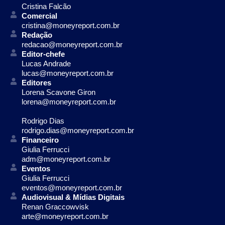
Cristina Falcão
Comercial
cristina@moneyreport.com.br
Redação
redacao@moneyreport.com.br
Editor-chefe
Lucas Andrade
lucas@moneyreport.com.br
Editores
Lorena Scavone Giron
lorena@moneyreport.com.br
Rodrigo Dias
rodrigo.dias@moneyreport.com.br
Financeiro
Giulia Ferrucci
adm@moneyreport.com.br
Eventos
Giulia Ferrucci
eventos@moneyreport.com.br
Audiovisual & Mídias Digitais
Renan Graccowvisk
arte@moneyreport.com.br