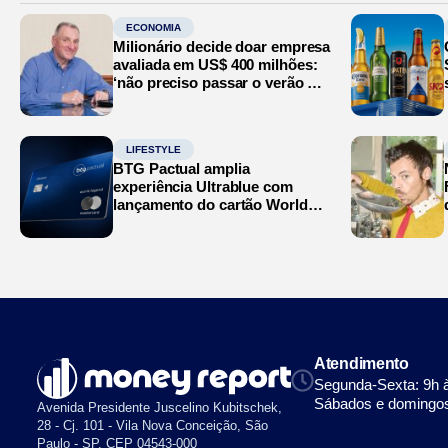
ECONOMIA
Milionário decide doar empresa
avaliada em US$ 400 milhões:
‘não preciso passar o verão no
Mediterrâneo’
LIFESTYLE
BTG Pactual amplia
experiência Ultrablue com
lançamento do cartão World
Legend
Atendimento
Segunda-Sexta: 9h 
Sábados e domingos
Avenida Presidente Juscelino Kubitschek,
28 - Cj. 101 - Vila Nova Conceição, São
Paulo - SP, CEP 04543-000