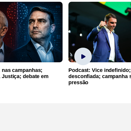
A nas campanhas;
Podcast: Vice indefinido;
 Justiça; debate em
desconfiada; campanha 
pressão