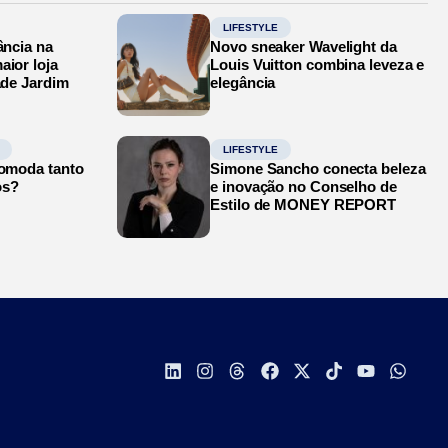
LIFESTYLE
ância na
Novo sneaker Wavelight da
aior loja
Louis Vuitton combina leveza e
ade Jardim
elegância
LIFESTYLE
comoda tanto
Simone Sancho conecta beleza
os?
e inovação no Conselho de
Estilo de MONEY REPORT