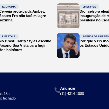
ECONOMIA
LIFESTYLE
Cerveja proteica da Ambev,
Dior celebra eleg
Spaten Pro não fará milagre
inauguração de m
sozinha
brasileira no Cid
LIFESTYLE
AGENDA DE LÍDERES
No Brasil, Harry Styles escolhe
Por que o Pix in
Fasano Boa Vista para fugir
os Estados Unid
dos holofotes
Anuncie
às 18h
(11) 4314-1980
: fechado